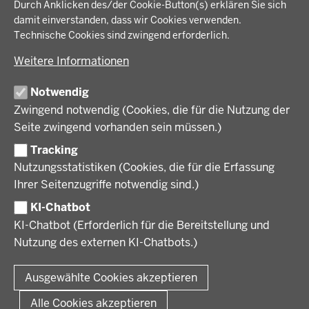
IM FOKUS
Fußzeile
Durch Anklicken des/der Cookie-Button(s) erklären Sie sich
Bauen, Planen und Verkehr
damit einverstanden, dass wir Cookies verwenden.
Bildung, Schule und Sport
Energiewende AG
Technische Cookies sind zwingend erforderlich.
BEZIRKSREGIERUNG
Gesundheit und Soziales
Energiewende in der Region
Weitere Informationen
Regionalplanung und Regionalrat
Zusammenarbeit mit den Niederlanden
Bezirksregierung Münster
FÖRDERPORTAL
Umwelt und Natur
Regierungsbezirk Münster
Notwendig
Wirtschaft, Kultur und Kommunales
Geschichte und Gegenwart
Zwingend notwendig (Cookies, die für die Nutzung der
Förderlotsinnen und Förderlotsen
KARRIERE UND AUSBILDUNG
Behördenleitung
Seite zwingend vorhanden sein müssen.)
Organisation
Tracking
Stellenangebote
VERFAHREN UND BEKANNTMACHUNGEN
Nutzungsstatistiken (Cookies, die für die Erfassung
Ausbildung
Ihrer Seitenzugriffe notwendig sind.)
Volljurist:in
Amtsblatt
PRESSE
Praktikum
KI-Chatbot
Verfahrensübersichten
Stellenangebote im Schulbereich
KI-Chatbot (Erforderlich für die Bereitstellung und
Pressemitteilungen
Nutzung des externen KI-Chatbots.)
Podcast
© 2026 Bezirksregierung Münster
Fußzeile
Impressum
Datenschutz
Rechtliche Hinweise
Kontakt
Ausgewählte Cookies akzeptieren
Kurzlink zu dieser Seite
Alle Cookies akzeptieren