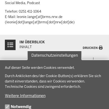
Social Media, Podcast
Telefon: 0251 411-1064
E-Mail:
leonie.lange
[at]
brms.nrw.de
(leonie[dot]lange[at]brms[dot]nrw[dot]de)
Überblick:
IM ÜBERBLICK
Inhalte
INHALT
DRUCKEN
Datenschutzeinstellungen
Menü
THEMEN
Datenschutzeinstellungen
in
Auf dieser Seite werden Cookies verwendet.
der
Arbeitsschutz, Ordnung und Sicherheit
IM FOKUS
Fußzeile
Durch Anklicken des/der Cookie-Button(s) erklären Sie sich
Bauen, Planen und Verkehr
damit einverstanden, dass wir Cookies verwenden.
Bildung, Schule und Sport
Energiewende AG
Technische Cookies sind zwingend erforderlich.
BEZIRKSREGIERUNG
Gesundheit und Soziales
Energiewende in der Region
Weitere Informationen
Regionalplanung und Regionalrat
Zusammenarbeit mit den Niederlanden
Bezirksregierung Münster
FÖRDERPORTAL
Umwelt und Natur
Regierungsbezirk Münster
Notwendig
Wirtschaft, Kultur und Kommunales