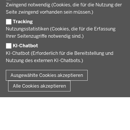
Geschichte und Gegenwart
Zwingend notwendig (Cookies, die für die Nutzung der
Förderlotsinnen und Förderlotsen
KARRIERE UND AUSBILDUNG
Behördenleitung
Seite zwingend vorhanden sein müssen.)
Organisation
Tracking
Stellenangebote
VERFAHREN UND BEKANNTMACHUNGEN
Nutzungsstatistiken (Cookies, die für die Erfassung
Ausbildung
Ihrer Seitenzugriffe notwendig sind.)
Volljurist:in
Amtsblatt
PRESSE
Praktikum
KI-Chatbot
Verfahrensübersichten
Stellenangebote im Schulbereich
KI-Chatbot (Erforderlich für die Bereitstellung und
Pressemitteilungen
Nutzung des externen KI-Chatbots.)
Podcast
© 2026 Bezirksregierung Münster
Fußzeile
Impressum
Datenschutz
Rechtliche Hinweise
Kontakt
Ausgewählte Cookies akzeptieren
Kurzlink zu dieser Seite
Alle Cookies akzeptieren