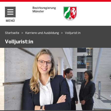
Direkt zum Inhalt
MENÜ
NAVIGATION AKTIVIEREN/DEAKTIVIEREN: HAUPTMENÜ
Startseite
Karriere und Ausbildung
Volljurist:in
Sie
befinden
Volljurist:in
sich
hier