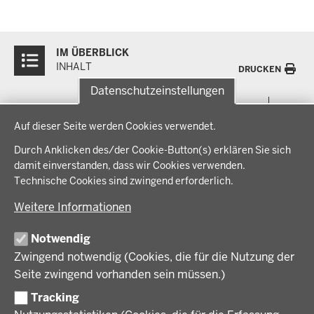
Überblick:
IM ÜBERBLICK
Inhalte
INHALT
DRUCKEN
Datenschutzeinstellungen
Menü
THEMEN
Datenschutzeinstellungen
in
Auf dieser Seite werden Cookies verwendet.
der
Arbeitsschutz, Ordnung und Sicherheit
IM FOKUS
Fußzeile
Durch Anklicken des/der Cookie-Button(s) erklären Sie sich
Bauen, Planen und Verkehr
damit einverstanden, dass wir Cookies verwenden.
Bildung, Schule und Sport
Energiewende AG
Technische Cookies sind zwingend erforderlich.
BEZIRKSREGIERUNG
Gesundheit und Soziales
Energiewende in der Region
Weitere Informationen
Regionalplanung und Regionalrat
Zusammenarbeit mit den Niederlanden
Bezirksregierung Münster
FÖRDERPORTAL
Umwelt und Natur
Regierungsbezirk Münster
Notwendig
Wirtschaft, Kultur und Kommunales
Geschichte und Gegenwart
Zwingend notwendig (Cookies, die für die Nutzung der
Förderlotsinnen und Förderlotsen
KARRIERE UND AUSBILDUNG
Behördenleitung
Seite zwingend vorhanden sein müssen.)
Organisation
Tracking
Stellenangebote
VERFAHREN UND BEKANNTMACHUNGEN