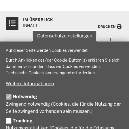
Überblick:
IM ÜBERBLICK
Inhalte
INHALT
DRUCKEN
Datenschutzeinstellungen
Menü
THEMEN
Datenschutzeinstellungen
in
Auf dieser Seite werden Cookies verwendet.
der
Arbeitsschutz, Ordnung und Sicherheit
IM FOKUS
Fußzeile
Durch Anklicken des/der Cookie-Button(s) erklären Sie sich
Bauen, Planen und Verkehr
damit einverstanden, dass wir Cookies verwenden.
Bildung, Schule und Sport
Energiewende AG
Technische Cookies sind zwingend erforderlich.
BEZIRKSREGIERUNG
Gesundheit und Soziales
Energiewende in der Region
Weitere Informationen
Regionalplanung und Regionalrat
Zusammenarbeit mit den Niederlanden
Bezirksregierung Münster
FÖRDERPORTAL
Umwelt und Natur
Regierungsbezirk Münster
Notwendig
Wirtschaft, Kultur und Kommunales
Geschichte und Gegenwart
Zwingend notwendig (Cookies, die für die Nutzung der
Förderlotsinnen und Förderlotsen
KARRIERE UND AUSBILDUNG
Behördenleitung
Seite zwingend vorhanden sein müssen.)
Organisation
Tracking
Stellenangebote
VERFAHREN UND BEKANNTMACHUNGEN
Nutzungsstatistiken (Cookies, die für die Erfassung
Ausbildung