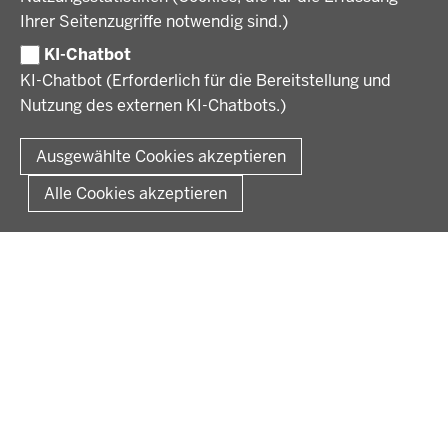
Ihrer Seitenzugriffe notwendig sind.)
Volljurist:in
Amtsblatt
PRESSE
Praktikum
KI-Chatbot
Verfahrensübersichten
Stellenangebote im Schulbereich
KI-Chatbot (Erforderlich für die Bereitstellung und
Pressemitteilungen
Nutzung des externen KI-Chatbots.)
Podcast
© 2026 Bezirksregierung Münster
Fußzeile
Impressum
Datenschutz
Rechtliche Hinweise
Kontakt
Ausgewählte Cookies akzeptieren
Kurzlink zu dieser Seite
Alle Cookies akzeptieren