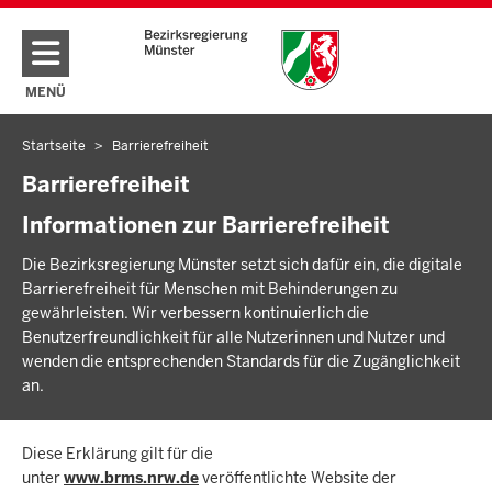
Direkt zum Inhalt
MENÜ
NAVIGATION AKTIVIEREN/DEAKTIVIEREN: HAUPTMENÜ
Startseite
Barrierefreiheit
Sie
befinden
Barrierefreiheit
sich
Informationen zur Barrierefreiheit
hier
Die Bezirksregierung Münster setzt sich dafür ein, die digitale
Barrierefreiheit für Menschen mit Behinderungen zu
gewährleisten. Wir verbessern kontinuierlich die
Benutzerfreundlichkeit für alle Nutzerinnen und Nutzer und
wenden die entsprechenden Standards für die Zugänglichkeit
an.
Diese Erklärung gilt für die
unter
www.brms.nrw.de
veröffentlichte Website der