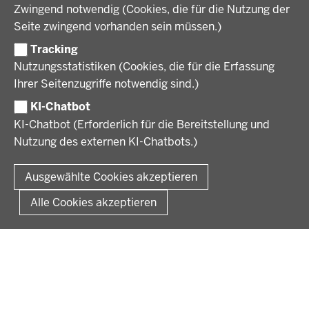
Geschichte und Gegenwart
Zwingend notwendig (Cookies, die für die Nutzung der
Förderlotsinnen und Förderlotsen
KARRIERE UND AUSBILDUNG
Behördenleitung
Seite zwingend vorhanden sein müssen.)
Organisation
Tracking
Stellenangebote
VERFAHREN UND BEKANNTMACHUNGEN
Nutzungsstatistiken (Cookies, die für die Erfassung
Ausbildung
Ihrer Seitenzugriffe notwendig sind.)
Volljurist:in
Amtsblatt
PRESSE
Praktikum
KI-Chatbot
Verfahrensübersichten
Stellenangebote im Schulbereich
KI-Chatbot (Erforderlich für die Bereitstellung und
Pressemitteilungen
Nutzung des externen KI-Chatbots.)
Podcast
© 2026 Bezirksregierung Münster
Fußzeile
Impressum
Datenschutz
Rechtliche Hinweise
Kontakt
Ausgewählte Cookies akzeptieren
Kurzlink zu dieser Seite
Alle Cookies akzeptieren