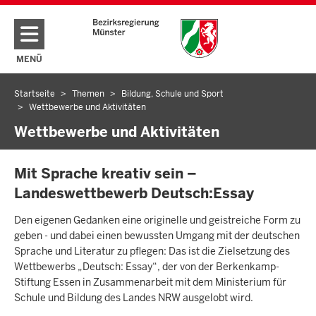
Direkt zum Inhalt
MENÜ
NAVIGATION AKTIVIEREN/DEAKTIVIEREN: HAUPTMENÜ
Startseite
Themen
Bildung, Schule und Sport
Sie
Wettbewerbe und Aktivitäten
befinden
Wettbewerbe und Aktivitäten
sich
hier
INHALTSSEITE
Mit Sprache kreativ sein –
Landeswettbewerb Deutsch:Essay
Den eigenen Gedanken eine originelle und geistreiche Form zu
geben - und dabei einen bewussten Umgang mit der deutschen
Sprache und Literatur zu pflegen: Das ist die Zielsetzung des
Wettbewerbs „Deutsch: Essay“, der von der Berkenkamp-
Stiftung Essen in Zusammenarbeit mit dem Ministerium für
Schule und Bildung des Landes NRW ausgelobt wird.