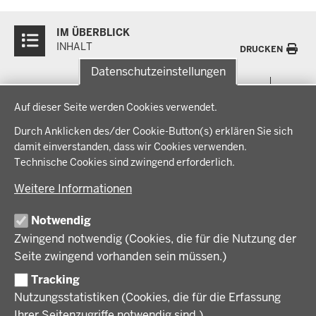
Überblick:
IM ÜBERBLICK
Inhalte
INHALT
DRUCKEN
Datenschutzeinstellungen
Menü
THEMEN
Datenschutzeinstellungen
in
Auf dieser Seite werden Cookies verwendet.
der
Arbeitsschutz, Ordnung und Sicherheit
IM FOKUS
Fußzeile
Durch Anklicken des/der Cookie-Button(s) erklären Sie sich
Bauen, Planen und Verkehr
damit einverstanden, dass wir Cookies verwenden.
Bildung, Schule und Sport
Energiewende AG
Technische Cookies sind zwingend erforderlich.
BEZIRKSREGIERUNG
Gesundheit und Soziales
Energiewende in der Region
Weitere Informationen
Regionalplanung und Regionalrat
Zusammenarbeit mit den Niederlanden
Bezirksregierung Münster
FÖRDERPORTAL
Umwelt und Natur
Regierungsbezirk Münster
Notwendig
Wirtschaft, Kultur und Kommunales
Geschichte und Gegenwart
Zwingend notwendig (Cookies, die für die Nutzung der
Förderlotsinnen und Förderlotsen
KARRIERE UND AUSBILDUNG
Behördenleitung
Seite zwingend vorhanden sein müssen.)
Organisation
Tracking
Stellenangebote
VERFAHREN UND BEKANNTMACHUNGEN
Nutzungsstatistiken (Cookies, die für die Erfassung
Ausbildung
Ihrer Seitenzugriffe notwendig sind.)
Volljurist:in