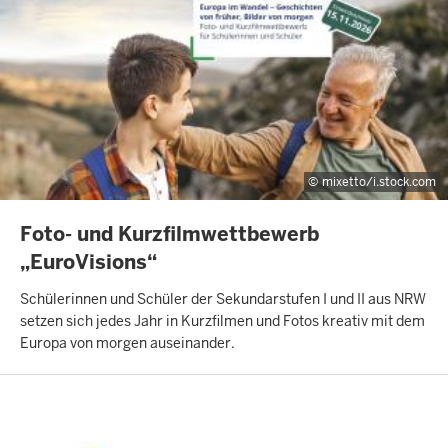
mixetto/i.stock.com
INHALTSSEITE
Foto- und Kurzfilmwettbewerb
„EuroVisions“
Schülerinnen und Schüler der Sekundarstufen I und II aus NRW
setzen sich jedes Jahr in Kurzfilmen und Fotos kreativ mit dem
Europa von morgen auseinander.