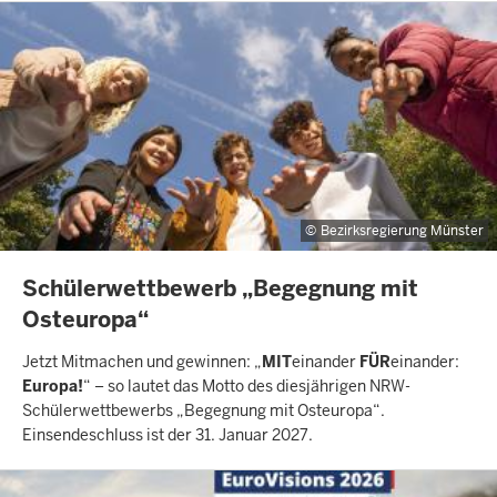
Bezirksregierung Münster
INHALTSSEITE
Schülerwettbewerb „Begegnung mit
Osteuropa“
Jetzt Mitmachen und gewinnen: „
MIT
einander
FÜR
einander:
Europa!
“ – so lautet das Motto des diesjährigen NRW-
Schülerwettbewerbs „Begegnung mit Osteuropa“.
Einsendeschluss ist der 31. Januar 2027.