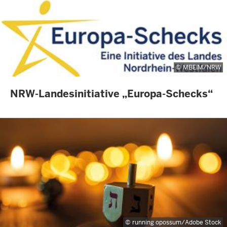
MBEIM/NRW
INHALTSSEITE
NRW-Landesinitiative „Europa-Schecks“
running opossum/Adobe Stock