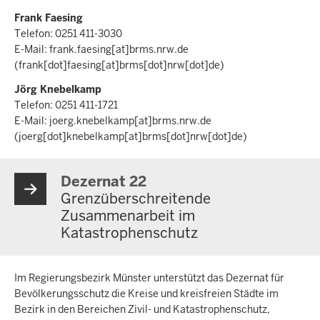
Frank Faesing
Telefon: 0251 411-3030
E-Mail:
frank.faesing
[at]
brms.nrw.de
(frank[dot]faesing[at]brms[dot]nrw[dot]de)
Jörg Knebelkamp
Telefon: 0251 411-1721
E-Mail:
joerg.knebelkamp
[at]
brms.nrw.de
(joerg[dot]knebelkamp[at]brms[dot]nrw[dot]de)
Dezernat 22
Grenzüberschreitende
Zusammenarbeit im
Katastrophenschutz
Im Regierungsbezirk Münster unterstützt das Dezernat für
Bevölkerungsschutz die Kreise und kreisfreien Städte im
Bezirk in den Bereichen Zivil- und Katastrophenschutz,