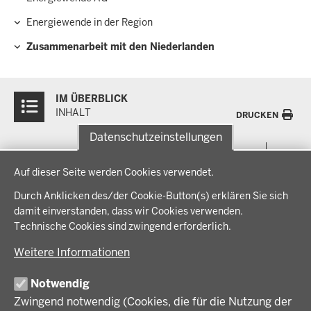
Hauptnavigation
Energiewende in der Region
Zusammenarbeit mit den Niederlanden
Überblick:
IM ÜBERBLICK
Inhalte
INHALT
DRUCKEN
Datenschutzeinstellungen
Menü
THEMEN
Datenschutzeinstellungen
in
Auf dieser Seite werden Cookies verwendet.
der
Arbeitsschutz, Ordnung und Sicherheit
IM FOKUS
Fußzeile
Durch Anklicken des/der Cookie-Button(s) erklären Sie sich
Bauen, Planen und Verkehr
damit einverstanden, dass wir Cookies verwenden.
Bildung, Schule und Sport
Energiewende AG
Technische Cookies sind zwingend erforderlich.
BEZIRKSREGIERUNG
Gesundheit und Soziales
Energiewende in der Region
Weitere Informationen
Regionalplanung und Regionalrat
Zusammenarbeit mit den Niederlanden
Bezirksregierung Münster
FÖRDERPORTAL
Umwelt und Natur
Regierungsbezirk Münster
Notwendig
Wirtschaft, Kultur und Kommunales
Geschichte und Gegenwart
Zwingend notwendig (Cookies, die für die Nutzung der
Förderlotsinnen und Förderlotsen