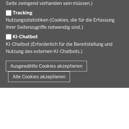
KARRIERE UND AUSBILDUNG
Behördenleitung
Seite zwingend vorhanden sein müssen.)
Organisation
Tracking
Stellenangebote
VERFAHREN UND BEKANNTMACHUNGEN
Nutzungsstatistiken (Cookies, die für die Erfassung
Ausbildung
Ihrer Seitenzugriffe notwendig sind.)
Volljurist:in
Amtsblatt
PRESSE
Praktikum
KI-Chatbot
Verfahrensübersichten
Stellenangebote im Schulbereich
KI-Chatbot (Erforderlich für die Bereitstellung und
Pressemitteilungen
Nutzung des externen KI-Chatbots.)
Podcast
© 2026 Bezirksregierung Münster
Fußzeile
Impressum
Datenschutz
Rechtliche Hinweise
Kontakt
Ausgewählte Cookies akzeptieren
Kurzlink zu dieser Seite
Alle Cookies akzeptieren