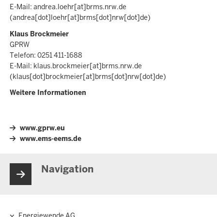
E-Mail:
andrea.loehr
[at]
brms.nrw.de
(andrea[dot]loehr[at]brms[dot]nrw[dot]de)
Klaus Brockmeier
GPRW
Telefon: 0251 411-1688
E-Mail:
klaus.brockmeier
[at]
brms.nrw.de
(klaus[dot]brockmeier[at]brms[dot]nrw[dot]de)
Weitere Informationen
www.gprw.eu
www.ems-eems.de
Navigation
Energiewende AG