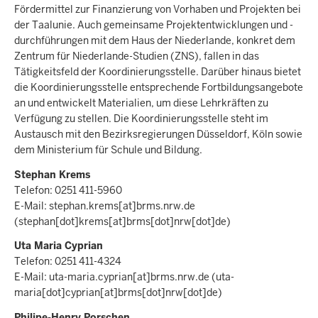
Fördermittel zur Finanzierung von Vorhaben und Projekten bei
der Taalunie. Auch gemeinsame Projektentwicklungen und -
durchführungen mit dem Haus der Niederlande, konkret dem
Zentrum für Niederlande-Studien (ZNS), fallen in das
Tätigkeitsfeld der Koordinierungsstelle. Darüber hinaus bietet
die Koordinierungsstelle entsprechende Fortbildungsangebote
an und entwickelt Materialien, um diese Lehrkräften zu
Verfügung zu stellen. Die Koordinierungsstelle steht im
Austausch mit den Bezirksregierungen Düsseldorf, Köln sowie
dem Ministerium für Schule und Bildung.
Stephan Krems
Telefon: 0251 411-5960
E-Mail:
stephan.krems
[at]
brms.nrw.de
(stephan[dot]krems[at]brms[dot]nrw[dot]de)
Uta Maria Cyprian
Telefon: 0251 411-4324
E-Mail:
uta-maria.cyprian
[at]
brms.nrw.de
(uta-
maria[dot]cyprian[at]brms[dot]nrw[dot]de)
Philipe-Henry Porschen