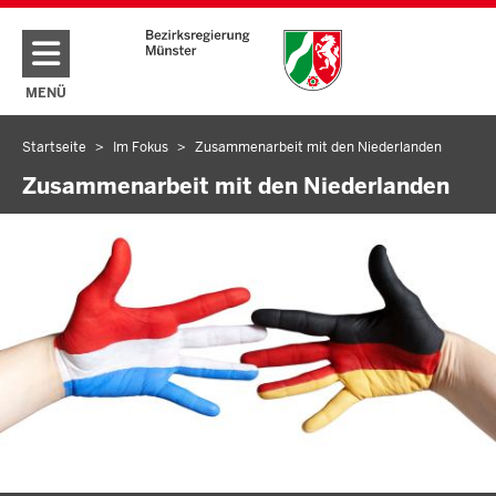
Direkt zum Inhalt
MENÜ
NAVIGATION AKTIVIEREN/DEAKTIVIEREN: HAUPTMENÜ
Startseite
Im Fokus
Zusammenarbeit mit den Niederlanden
Sie
befinden
Zusammenarbeit mit den Niederlanden
sich
hier