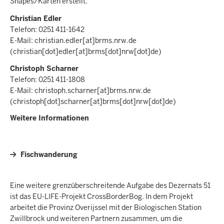
Shapes/Karten erstellt.
Christian Edler
Telefon: 0251 411-1642
E-Mail:
christian.edler
[at]
brms.nrw.de
(christian[dot]edler[at]brms[dot]nrw[dot]de)
Christoph Scharner
Telefon: 0251 411-1808
E-Mail:
christoph.scharner
[at]
brms.nrw.de
(christoph[dot]scharner[at]brms[dot]nrw[dot]de)
Weitere Informationen
Fischwanderung
Eine weitere grenzüberschreitende Aufgabe des Dezernats 51
ist das EU-LIFE-Projekt CrossBorderBog. In dem Projekt
arbeitet die Provinz Overijssel mit der Biologischen Station
Zwillbrock und weiteren Partnern zusammen, um die