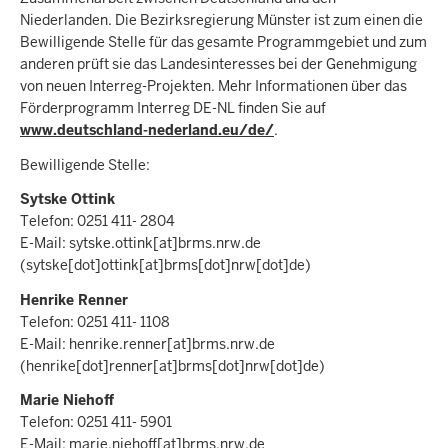
Niederlanden. Die Bezirksregierung Münster ist zum einen die
Bewilligende Stelle für das gesamte Programmgebiet und zum
anderen prüft sie das Landesinteresses bei der Genehmigung
von neuen Interreg-Projekten. Mehr Informationen über das
Förderprogramm Interreg DE-NL finden Sie auf
www.deutschland-nederland.eu/de/
.
Bewilligende Stelle:
Sytske Ottink
Telefon: 0251 411- 2804
E-Mail:
sytske.ottink
[at]
brms.nrw.de
(sytske[dot]ottink[at]brms[dot]nrw[dot]de)
Henrike Renner
Telefon: 0251 411- 1108
E-Mail:
henrike.renner
[at]
brms.nrw.de
(henrike[dot]renner[at]brms[dot]nrw[dot]de)
Marie Niehoff
Telefon: 0251 411- 5901
E-Mail:
marie.niehoff
[at]
brms.nrw.de