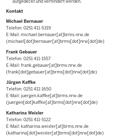
aufgedeckt und verhindert werden.
Kontakt
Michael Bernauer
Telefon: 0251 411-5319
E-Mail:
michael.bernauer
[at]
brms.nrw.de
(michael[dot]bernauer[at]brms[dot]nrw[dot]de)
Frank Gebauer
Telefon: 0251 411-1557
E-Mail:
frank.gebauer
[at]
brms.nrw.de
(frank[dot]gebauer[at]brms[dot]nrw[dot]de)
Jürgen Kaffke
Telefon: 0251 411-1650
E-Mail:
juergen.kaffke
[at]
brms.nrw.de
(juergen[dot]kaffke[at]brms[dot]nrw[dot]de)
Katharina Weixler
Telefon: 0251 411-5122
E-Mail:
katharina.weixler
[at]
brms.nrw.de
(katharina[dot]weixler[at]brms[dot]nrw[dot]de)