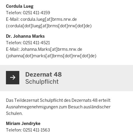
Cordula Lueg
Telefon: 0251 411-4159
E-Mail:
cordula.lueg
[at]
brms.nrw.de
(cordula[dot]lueg[at]brms[dot]nrw[dot]de)
Dr. Johanna Marks
Telefon: 0251 411-4521
E-Mail:
Johanna.Marks
[at]
brms.nrw.de
(johanna[dot]marks[at]brms[dot]nrw[dot]de)
Dezernat 48
Schulpflicht
Das Teildezernat Schulpflicht des Dezernats 48 erteilt
Ausnahmegenehmigungen zum Besuch ausländischer
Schulen.
Miriam Jendryke
Telefon: 0251 411-1563