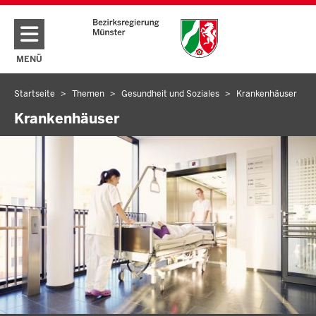
Direkt zum Inhalt
MENÜ
NAVIGATION AKTIVIEREN/DEAKTIVIEREN: HAUPTMENÜ
Startseite
Themen
Gesundheit und Soziales
Krankenhäuser
Sie
befinden
Krankenhäuser
sich
hier