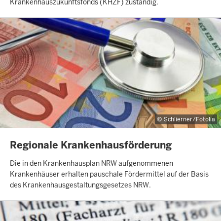
Krankenhauszukunftsfonds (KHZF) zuständig.
Schlierner/Fotolia
INHALTSSEITE
Regionale Krankenhausförderung
Die in den Krankenhausplan NRW aufgenommenen
Krankenhäuser erhalten pauschale Fördermittel auf der Basis
des Krankenhausgestaltungsgesetzes NRW.