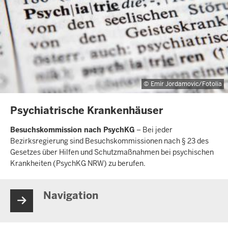
Emir Jordamovic/Fotolia
INHALTSSEITE
Psychiatrische Krankenhäuser
Besuchskommission nach PsychKG
– Bei jeder
Bezirksregierung sind Besuchskommissionen nach § 23 des
Gesetzes über Hilfen und Schutzmaßnahmen bei psychischen
Krankheiten (PsychKG NRW) zu berufen.
Navigation