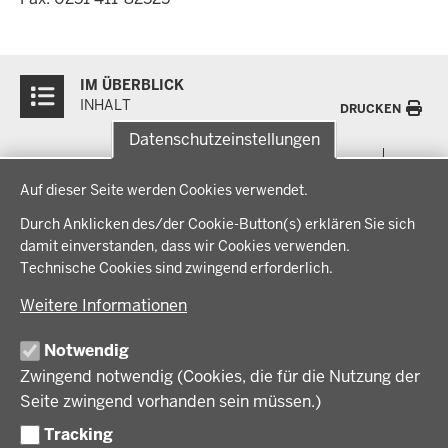
Überblick:
IM ÜBERBLICK
Inhalte
INHALT
DRUCKEN
Datenschutzeinstellungen
Menü
THEMEN
Datenschutzeinstellungen
in
Auf dieser Seite werden Cookies verwendet.
der
Arbeitsschutz, Ordnung und Sicherheit
IM FOKUS
Fußzeile
Durch Anklicken des/der Cookie-Button(s) erklären Sie sich
Bauen, Planen und Verkehr
damit einverstanden, dass wir Cookies verwenden.
Bildung, Schule und Sport
Energiewende AG
Technische Cookies sind zwingend erforderlich.
BEZIRKSREGIERUNG
Gesundheit und Soziales
Energiewende in der Region
Weitere Informationen
Regionalplanung und Regionalrat
Zusammenarbeit mit den Niederlanden
Bezirksregierung Münster
FÖRDERPORTAL
Umwelt und Natur
Regierungsbezirk Münster
Notwendig
Wirtschaft, Kultur und Kommunales
Geschichte und Gegenwart
Zwingend notwendig (Cookies, die für die Nutzung der
Förderlotsinnen und Förderlotsen
KARRIERE UND AUSBILDUNG
Behördenleitung
Seite zwingend vorhanden sein müssen.)
Organisation
Tracking
Stellenangebote