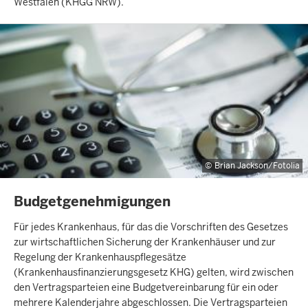
Westfalen (KHGG NRW).
Brian Jackson/Fotolia
INHALTSSEITE
Budgetgenehmigungen
Für jedes Krankenhaus, für das die Vorschriften des Gesetzes
zur wirtschaftlichen Sicherung der Krankenhäuser und zur
Regelung der Krankenhauspflegesätze
(Krankenhausfinanzierungsgesetz KHG) gelten, wird zwischen
den Vertragsparteien eine Budgetvereinbarung für ein oder
mehrere Kalenderjahre abgeschlossen. Die Vertragsparteien