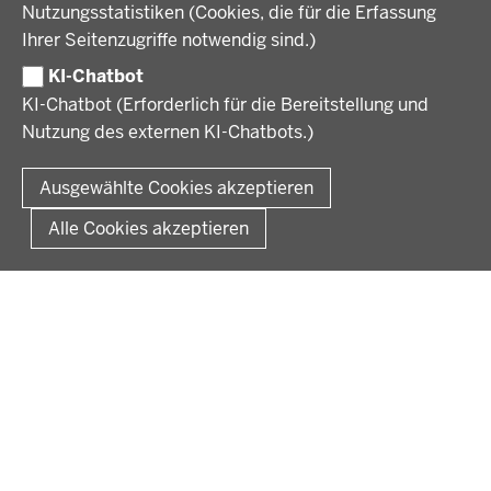
VERFAHREN UND BEKANNTMACHUNGEN
Nutzungsstatistiken (Cookies, die für die Erfassung
Ausbildung
Ihrer Seitenzugriffe notwendig sind.)
Volljurist:in
Amtsblatt
PRESSE
Praktikum
KI-Chatbot
Verfahrensübersichten
Stellenangebote im Schulbereich
KI-Chatbot (Erforderlich für die Bereitstellung und
Pressemitteilungen
Nutzung des externen KI-Chatbots.)
Podcast
© 2026 Bezirksregierung Münster
Fußzeile
Impressum
Datenschutz
Rechtliche Hinweise
Kontakt
Ausgewählte Cookies akzeptieren
Kurzlink zu dieser Seite
Alle Cookies akzeptieren