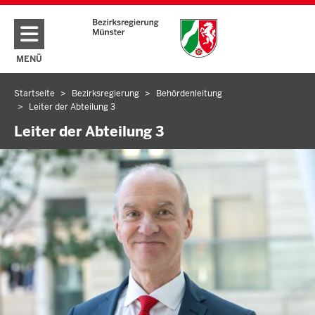
Direkt zum Inhalt
MENÜ
NAVIGATION AKTIVIEREN/DEAKTIVIEREN: HAUPTMENÜ
Startseite
Bezirksregierung
Behördenleitung
Sie
Leiter der Abteilung 3
befinden
Leiter der Abteilung 3
sich
hier