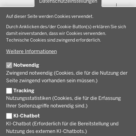
Datenschutzeinstellungen
Menü
THEMEN
Datenschutzeinstellungen
in
Auf dieser Seite werden Cookies verwendet.
der
Arbeitsschutz, Ordnung und Sicherheit
IM FOKUS
Fußzeile
Durch Anklicken des/der Cookie-Button(s) erklären Sie sich
Bauen, Planen und Verkehr
damit einverstanden, dass wir Cookies verwenden.
Bildung, Schule und Sport
Energiewende AG
Technische Cookies sind zwingend erforderlich.
BEZIRKSREGIERUNG
Gesundheit und Soziales
Energiewende in der Region
Weitere Informationen
Regionalplanung und Regionalrat
Zusammenarbeit mit den Niederlanden
Bezirksregierung Münster
FÖRDERPORTAL
Umwelt und Natur
Regierungsbezirk Münster
Notwendig
Wirtschaft, Kultur und Kommunales
Geschichte und Gegenwart
Zwingend notwendig (Cookies, die für die Nutzung der
Förderlotsinnen und Förderlotsen
KARRIERE UND AUSBILDUNG
Behördenleitung
Seite zwingend vorhanden sein müssen.)
Organisation
Tracking
Stellenangebote
VERFAHREN UND BEKANNTMACHUNGEN
Nutzungsstatistiken (Cookies, die für die Erfassung
Ausbildung
Ihrer Seitenzugriffe notwendig sind.)
Volljurist:in
Amtsblatt
PRESSE
Praktikum
KI-Chatbot
Verfahrensübersichten
Stellenangebote im Schulbereich
KI-Chatbot (Erforderlich für die Bereitstellung und
Pressemitteilungen
Nutzung des externen KI-Chatbots.)
Podcast
© 2026 Bezirksregierung Münster