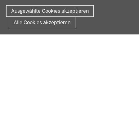
Fußzeile
Impressum
Datenschutz
Rechtliche Hinweise
Kontakt
Ausgewählte Cookies akzeptieren
Kurzlink zu dieser Seite
Alle Cookies akzeptieren