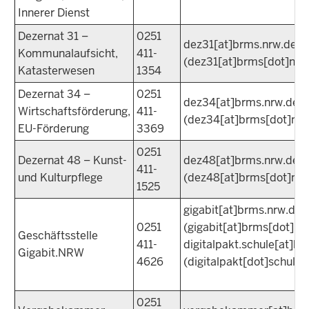
Innerer Dienst
Dezernat 31 –
0251
dez31
[at]
brms.nrw.de
Kommunalaufsicht,
411-
(dez31[at]brms[dot]nrw
Katasterwesen
1354
Dezernat 34 –
0251
dez34
[at]
brms.nrw.de
Wirtschaftsförderung,
411-
(dez34[at]brms[dot]nrw
EU-Förderung
3369
0251
Dezernat 48 – Kunst-
dez48
[at]
brms.nrw.de
411-
und Kulturpflege
(dez48[at]brms[dot]nrw
1525
gigabit
[at]
brms.nrw.de
0251
(gigabit[at]brms[dot]nr
Geschäftsstelle
411-
digitalpakt.schule
[at]
br
Gigabit.NRW
4626
(digitalpakt[dot]schule
0251