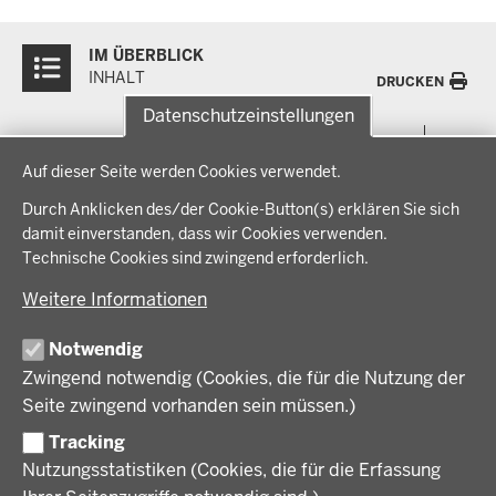
Überblick:
IM ÜBERBLICK
Inhalte
INHALT
DRUCKEN
Datenschutzeinstellungen
Menü
THEMEN
Datenschutzeinstellungen
in
Auf dieser Seite werden Cookies verwendet.
der
Arbeitsschutz, Ordnung und Sicherheit
IM FOKUS
Fußzeile
Durch Anklicken des/der Cookie-Button(s) erklären Sie sich
Bauen, Planen und Verkehr
damit einverstanden, dass wir Cookies verwenden.
Bildung, Schule und Sport
Energiewende AG
Technische Cookies sind zwingend erforderlich.
BEZIRKSREGIERUNG
Gesundheit und Soziales
Energiewende in der Region
Weitere Informationen
Regionalplanung und Regionalrat
Zusammenarbeit mit den Niederlanden
Bezirksregierung Münster
FÖRDERPORTAL
Umwelt und Natur
Regierungsbezirk Münster
Notwendig
Wirtschaft, Kultur und Kommunales
Geschichte und Gegenwart
Zwingend notwendig (Cookies, die für die Nutzung der
Förderlotsinnen und Förderlotsen
KARRIERE UND AUSBILDUNG
Behördenleitung
Seite zwingend vorhanden sein müssen.)
Organisation
Tracking
Stellenangebote
VERFAHREN UND BEKANNTMACHUNGEN
Nutzungsstatistiken (Cookies, die für die Erfassung
Ausbildung