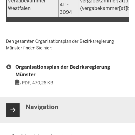
Vergabekammer
vergabekammer
[at]
brm
411-
Westfalen
(vergabekammer[at]brm
3094
Den gesamten Organisationsplan der Bezirksregierung
Münster finden Sie hier:
Organisationsplan der Bezirksregierung
Münster
PDF, 470,26 KB
Navigation