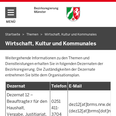
Direkt zum Inhalt
MENÜ
NAVIGATION AKTIVIEREN/DEAKTIVIEREN: HAUPTMENÜ
Startseite
Themen
Wirtschaft, Kultur und Kommunales
Sie
befinden
Wirtschaft, Kultur und Kommunales
sich
hier
Weitergehende Informationen zu den Themen und
Dienstleistungen erhalten Sie in folgenden Dezernaten der
Bezirksregierung. Die Zuständigkeiten der Dezernate
entnehmen Sie bitte dem Organisationsplan.
Dezernat
Telefon
E-Mail
Dezernat 12 –
Beauftragte:r für den
0251
dez12
[at]
brms.nrw.de
Haushalt,
411-
(dez12[at]brms[dot]nrw
Vergabe, Justitiariat,
3704