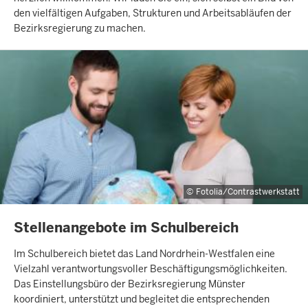
den vielfältigen Aufgaben, Strukturen und Arbeitsabläufen der
Bezirksregierung zu machen.
Fotolia/Contrastwerkstatt
INHALTSSEITE
Stellenangebote im Schulbereich
Im Schulbereich bietet das Land Nord­rhein-Westfalen eine
Vielzahl verantwortungs­voller Beschäftigungs­mög­lichkeiten.
Das Ein­stellungs­büro der Bezirks­regierung Münster
koordiniert, unter­stützt und begleitet die entsprechenden