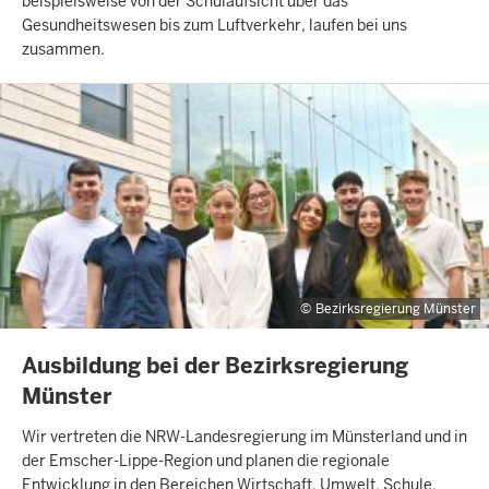
beispielsweise von der Schulaufsicht über das
Gesundheitswesen bis zum Luftverkehr, laufen bei uns
zusammen.
Bezirksregierung Münster
INHALTSSEITE
Ausbildung bei der Bezirksregierung
Münster
Wir vertreten die NRW-Landesregierung im Münsterland und in
der Emscher-Lippe-Region und planen die regionale
Entwicklung in den Bereichen Wirtschaft, Umwelt, Schule,