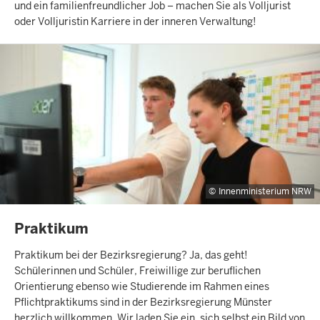
und ein familienfreundlicher Job – machen Sie als Volljurist
oder Volljuristin Karriere in der inneren Verwaltung!
Innenministerium NRW
INHALTSSEITE
Praktikum
Praktikum bei der Bezirksregierung? Ja, das geht!
Schülerinnen und Schüler, Freiwillige zur beruflichen
Orientierung ebenso wie Studierende im Rahmen eines
Pflichtpraktikums sind in der Bezirksregierung Münster
herzlich willkommen. Wir laden Sie ein, sich selbst ein Bild von