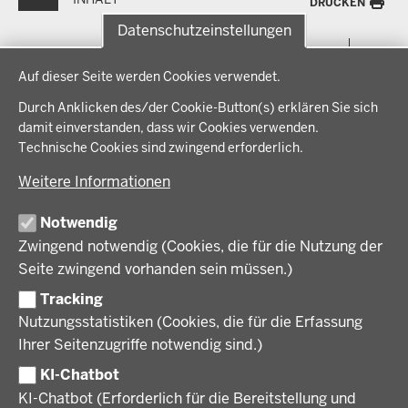
DRUCKEN
Datenschutzeinstellungen
Menü
THEMEN
Datenschutzeinstellungen
in
Auf dieser Seite werden Cookies verwendet.
der
Arbeitsschutz, Ordnung und Sicherheit
IM FOKUS
Fußzeile
Durch Anklicken des/der Cookie-Button(s) erklären Sie sich
Bauen, Planen und Verkehr
damit einverstanden, dass wir Cookies verwenden.
Bildung, Schule und Sport
Energiewende AG
Technische Cookies sind zwingend erforderlich.
BEZIRKSREGIERUNG
Gesundheit und Soziales
Energiewende in der Region
Weitere Informationen
Regionalplanung und Regionalrat
Zusammenarbeit mit den Niederlanden
Bezirksregierung Münster
FÖRDERPORTAL
Umwelt und Natur
Regierungsbezirk Münster
Notwendig
Wirtschaft, Kultur und Kommunales
Geschichte und Gegenwart
Zwingend notwendig (Cookies, die für die Nutzung der
Förderlotsinnen und Förderlotsen
KARRIERE UND AUSBILDUNG
Behördenleitung
Seite zwingend vorhanden sein müssen.)
Organisation
Tracking
Stellenangebote
VERFAHREN UND BEKANNTMACHUNGEN
Nutzungsstatistiken (Cookies, die für die Erfassung
Ausbildung
Ihrer Seitenzugriffe notwendig sind.)
Volljurist:in
Amtsblatt
PRESSE
Praktikum
KI-Chatbot
Verfahrensübersichten
Stellenangebote im Schulbereich
KI-Chatbot (Erforderlich für die Bereitstellung und
Pressemitteilungen