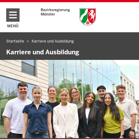
Direkt zum Inhalt
MENÜ
NAVIGATION AKTIVIEREN/DEAKTIVIEREN: HAUPTMENÜ
Startseite
Karriere und Ausbildung
Sie
befinden
Karriere und Ausbildung
sich
hier