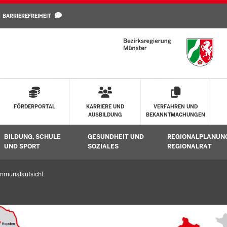
Direkt zum Inhalt
BARRIEREFREIHEIT
FÖRDERPORTAL
KARRIERE UND
VERFAHREN UND
AUSBILDUNG
BEKANNTMACHUNGEN
BILDUNG, SCHULE
GESUNDHEIT UND
REGIONALPLANUN
Untermenü öffnen
Untermenü öffnen
Untermenü öffne
UND SPORT
SOZIALES
REGIONALRAT
mmunalaufsicht