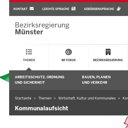
BARRIEREARME
SPRACHEN
KONTAKT
LEICHTE SPRACHE
GEBÄRDENSPRACHE
Bezirksregierung
Münster
Main
Menu
THEMEN
IM FOKUS
BEZIRKSREGIERUNG
Sekundärmenü
ARBEITSSCHUTZ, ORDNUNG
BAUEN, PLANEN
Untermenü öffnen
UND SICHERHEIT
UND VERKEHR
Startseite
Themen
Wirtschaft, Kultur und Kommunales
Ko
Sie
befinden
Kommunalaufsicht
sich
hier