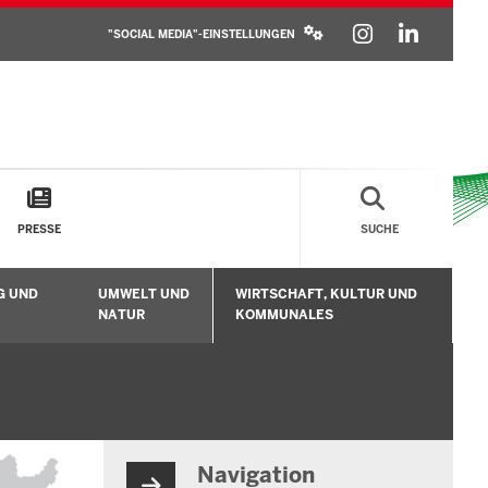
SOCIAL
INSTAGR
LINKE
MEDIA
"SOCIAL MEDIA"-EINSTELLUNGEN
SETTINGS
BLOCK
PRESSE
SUCHE
G UND
UMWELT UND
WIRTSCHAFT, KULTUR UND
n
Untermenü öffnen
Untermenü öffnen
Unt
NATUR
KOMMUNALES
Navigation