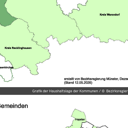
Grafik der Haushaltslage der Kommunen /
©
Bezirksregie