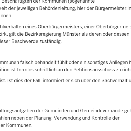
on Beschäftigten der Kommunen (sogenannte
eit der jeweiligen Behördenleitung, hier der Bürgermeister:i
innen.
hlverhalten eines Oberbürgermeisters, einer Oberbürgermeis
irk, gilt die Bezirksregierung Münster als deren oder dessen
 dieser Beschwerde zuständig.
mmunen falsch behandelt fühlt oder ein sonstiges Anliegen h
ion ist formlos schriftlich an den Petitionsausschuss zu rich
ist. Ist dies der Fall, informiert er sich über den Sachverhalt
waltungsaufgaben der Gemeinden und Gemeindeverbände geh
hlen neben der Planung, Verwendung und Kontrolle der
g der Kommunen.