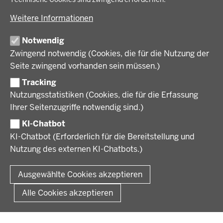
BEZIRKSREGIERUNG
Gesundheit und Soziales
Energiewende in der Region
Weitere Informationen
Regionalplanung und Regionalrat
Zusammenarbeit mit den Niederlanden
Bezirksregierung Münster
FÖRDERPORTAL
Umwelt und Natur
Regierungsbezirk Münster
Notwendig
Wirtschaft, Kultur und Kommunales
Geschichte und Gegenwart
Zwingend notwendig (Cookies, die für die Nutzung der
Förderlotsinnen und Förderlotsen
KARRIERE UND AUSBILDUNG
Behördenleitung
Seite zwingend vorhanden sein müssen.)
Organisation
Tracking
Stellenangebote
VERFAHREN UND BEKANNTMACHUNGEN
Nutzungsstatistiken (Cookies, die für die Erfassung
Ausbildung
Ihrer Seitenzugriffe notwendig sind.)
Volljurist:in
Amtsblatt
PRESSE
Praktikum
KI-Chatbot
Verfahrensübersichten
Stellenangebote im Schulbereich
KI-Chatbot (Erforderlich für die Bereitstellung und
Pressemitteilungen
Nutzung des externen KI-Chatbots.)
Podcast
© 2026 Bezirksregierung Münster
Fußzeile
Impressum
Datenschutz
Rechtliche Hinweise
Kontakt
Ausgewählte Cookies akzeptieren
Kurzlink zu dieser Seite
Alle Cookies akzeptieren