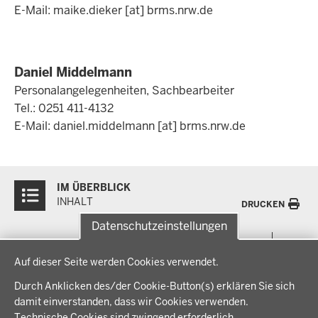
E-Mail:
maike.dieker
[at]
brms.nrw.de
Daniel Middelmann
Personalangelegenheiten, Sachbearbeiter
Tel.: 0251 411-4132
E-Mail:
daniel.middelmann
[at]
brms.nrw.de
Überblick:
IM ÜBERBLICK
Inhalte
INHALT
DRUCKEN
Datenschutzeinstellungen
Menü
THEMEN
Datenschutzeinstellungen
in
Auf dieser Seite werden Cookies verwendet.
der
Arbeitsschutz, Ordnung und Sicherheit
IM FOKUS
Fußzeile
Durch Anklicken des/der Cookie-Button(s) erklären Sie sich
Bauen, Planen und Verkehr
damit einverstanden, dass wir Cookies verwenden.
Bildung, Schule und Sport
Energiewende AG
Technische Cookies sind zwingend erforderlich.