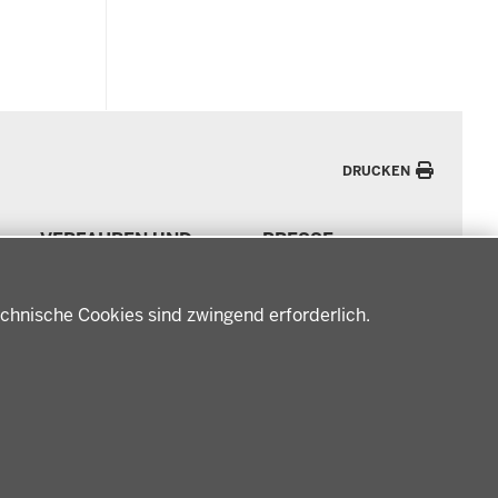
DRUCKEN
VERFAHREN UND
PRESSE
BEKANNTMACHUNGEN
Pressemitteilungen
Amtsblatt
Podcast
chnische Cookies sind zwingend erforderlich.
Verfahrensübersichten