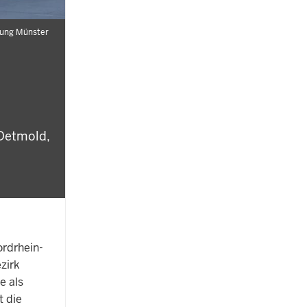
rung Münster
 Detmold,
ordrhein-
zirk
e als
t die