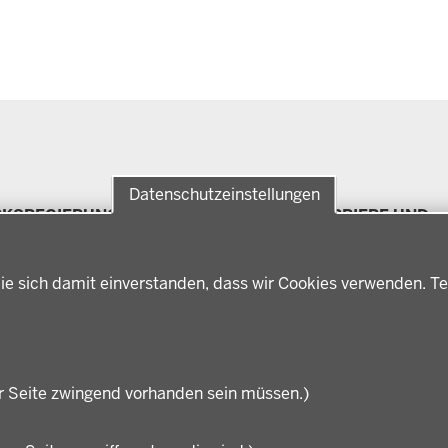
Datenschutzeinstellungen
RKSREGIERUNG
FÖRDERPORTAL
KARRIERE UND
Förderlotsinnen und
AUSBILDUNG
rksregierung Münster
Förderlotsen
erungsbezirk
Stellenangebote
ter
ie sich damit einverstanden, dass wir Cookies verwenden. Te
Ausbildung
hichte und
Volljurist:in
nwart
Praktikum
rdenleitung
Stellenangebote im
nisation
Schulbereich
r Seite zwingend vorhanden sein müssen.)