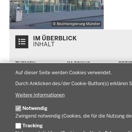
Bezirksregierung Münster
Überblick:
IM ÜBERBLICK
Inhalte
INHALT
Menü
THEMEN
IM FOKUS
BEZI
in
Datenschutzeinstellungen
Arbeitsschutz, Ordnung
Energiewende AG
Bezi
der
Auf dieser Seite werden Cookies verwendet.
und Sicherheit
Energiewende in der
Regi
Fußzeile
Bauen, Planen und
Region
Müns
Durch Anklicken des/der Cookie-Button(s) erklären S
Verkehr
Zusammenarbeit mit
Gesc
Bildung, Schule und
den Niederlanden
Gege
Weitere Informationen
Sport
Behö
Gesundheit und Soziales
Notwendig
Orga
Regionalplanung und
Zwingend notwendig (Cookies, die für die Nutzung de
Regionalrat
Umwelt und Natur
Tracking
Wirtschaft, Kultur und