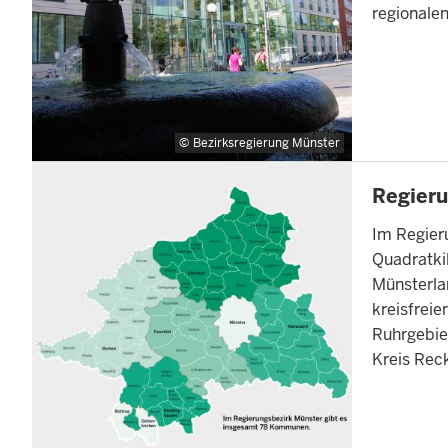
regionalen
Bezirksregierung Münster
INHALTSSEI
Regieru
Im Regier
Quadratki
Münsterla
kreisfreie
Ruhrgebie
Kreis Rec