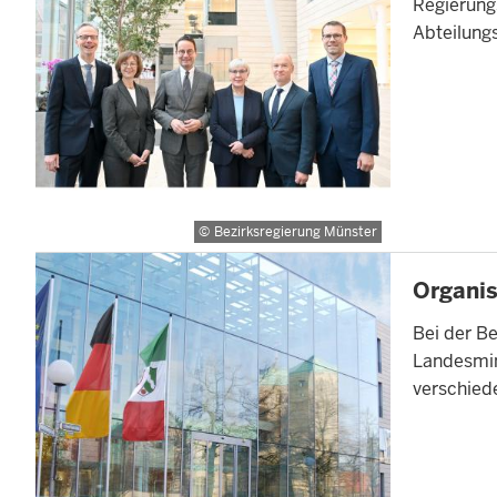
Regierung
Abteilungs
Bezirksregierung Münster
INHALTSSEI
Organis
Bei der Be
Landesmin
verschie