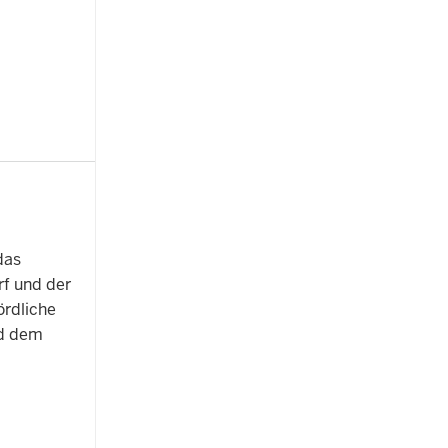
das
rf und der
ördliche
nd dem