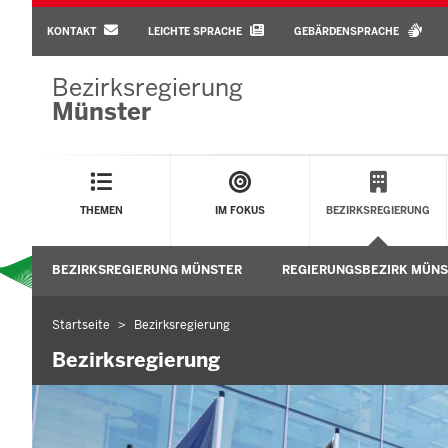
BARRIEREARME
SPRACHEN
KONTAKT
LEICHTE SPRACHE
GEBÄRDENSPRACHE
Bezirksregierung
Münster
Main
Menu
THEMEN
IM FOKUS
BEZIRKSREGIERUNG
Sekundärmenü
BEZIRKSREGIERUNG MÜNSTER
REGIERUNGSBEZIRK MÜN
Startseite
Bezirksregierung
Sie
befinden
Bezirksregierung
sich
hier