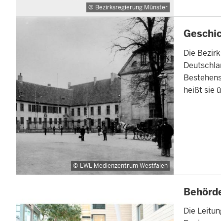
Bezirksregierung Münster
INHALTSSEI
Geschi
Die Bezirk
Deutschla
Bestehens 
heißt sie 
LWL Medienzentrum Westfalen
INHALTSSEI
Behörde
Die Leitu