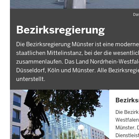
Das
Bezirksregierung
Die Bezirksregierung Münster ist eine moderne
staatlichen Mittelinstanz, bei der die wesentl
zusammenlaufen. Das Land Nordrhein-Westfalen 
Düsseldorf, Köln und Münster. Alle Bezirksreg
unterstellt.
INHALTSSEI
Bezirks
Die Bezirk
Westfalen.
Münster. D
Dienstleis