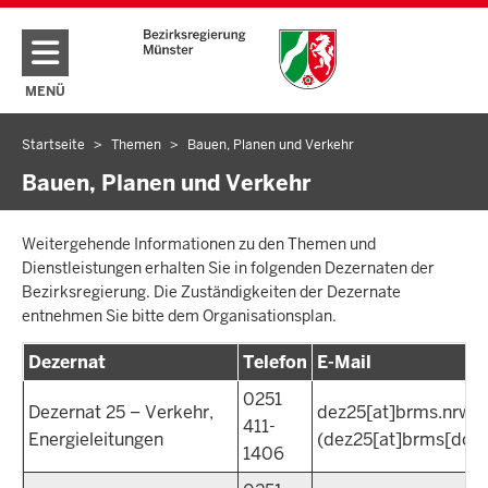
Direkt zum Inhalt
MENÜ
NAVIGATION AKTIVIEREN/DEAKTIVIEREN: HAUPTMENÜ
Startseite
Themen
Bauen, Planen und Verkehr
Sie
befinden
Bauen, Planen und Verkehr
sich
hier
Weitergehende Informationen zu den Themen und
Dienstleistungen erhalten Sie in folgenden Dezernaten der
Bezirksregierung. Die Zuständigkeiten der Dezernate
entnehmen Sie bitte dem Organisationsplan.
Dezernat
Telefon
E-Mail
0251
Dezernat 25 – Verkehr,
dez25
[at]
brms.nrw.d
411-
Energieleitungen
(dez25[at]brms[dot]
1406