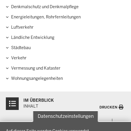
Denkmalschutz und Denkmalpflege
Energieleitungen, Rohrfernleitungen
Luftverkehr
Ländliche Entwicklung
Städtebau
Verkehr
Vermessung und Kataster
Wohnungsangelegenheiten
Überblick:
IM ÜBERBLICK
Inhalte
INHALT
DRUCKEN
Datenschutzeinstellungen
Menü
THEMEN
Datenschutzeinstellungen
in
Auf dieser Seite werden Cookies verwendet.