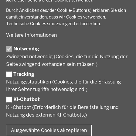
der
Arbeitsschutz, Ordnung und Sicherheit
IM FOKUS
Fußzeile
Durch Anklicken des/der Cookie-Button(s) erklären Sie sich
Bauen, Planen und Verkehr
damit einverstanden, dass wir Cookies verwenden.
Bildung, Schule und Sport
Energiewende AG
Technische Cookies sind zwingend erforderlich.
BEZIRKSREGIERUNG
Gesundheit und Soziales
Energiewende in der Region
Weitere Informationen
Regionalplanung und Regionalrat
Zusammenarbeit mit den Niederlanden
Bezirksregierung Münster
FÖRDERPORTAL
Umwelt und Natur
Regierungsbezirk Münster
Notwendig
Wirtschaft, Kultur und Kommunales
Geschichte und Gegenwart
Zwingend notwendig (Cookies, die für die Nutzung der
Förderlotsinnen und Förderlotsen
KARRIERE UND AUSBILDUNG
Behördenleitung
Seite zwingend vorhanden sein müssen.)
Organisation
Tracking
Stellenangebote
VERFAHREN UND BEKANNTMACHUNGEN
Nutzungsstatistiken (Cookies, die für die Erfassung
Ausbildung
Ihrer Seitenzugriffe notwendig sind.)
Volljurist:in
Amtsblatt
PRESSE
Praktikum
KI-Chatbot
Verfahrensübersichten
Stellenangebote im Schulbereich
KI-Chatbot (Erforderlich für die Bereitstellung und
Pressemitteilungen
Nutzung des externen KI-Chatbots.)
Podcast
© 2026 Bezirksregierung Münster
Fußzeile
Impressum
Datenschutz
Rechtliche Hinweise
Kontakt
Ausgewählte Cookies akzeptieren
Kurzlink zu dieser Seite