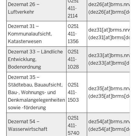
0251
Dezernat 26 –
dez26
[at]
brms.nrw.
411-
Luftverkehr
(dez26[at]brms[dot]
2114
Dezernat 31 –
0251
dez31
[at]
brms.nrw.d
Kommunalaufsicht,
411-
(dez31[at]brms[dot]
Katasterwesen
1356
Dezernat 33 – Ländliche
0251
dez33
[at]
brms.nrw.
Entwicklung,
411-
(dez33[at]brms[dot]
Bodenordnung
1028
Dezernat 35 –
Städtebau, Bauaufsicht,
0251
dez35
[at]
brms.nrw.
Bau-, Wohnungs- und
411-
(dez35[at]brms[dot]
Denkmalangelegenheiten
1503
sowie -förderung
0251
Dezernat 54 –
dez54
[at]
brms.nrw.
411-
Wasserwirtschaft
(dez54[at]brms[dot]
5740