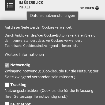
IM ÜBERBLICK
Inhalte
INHALT
DRUCKEN
Datenschutzeinstellungen
Menü
THEMEN
Datenschutzeinstellungen
in
Auf dieser Seite werden Cookies verwendet.
der
Arbeitsschutz, Ordnung und Sicherheit
IM FOKUS
Fußzeile
Durch Anklicken des/der Cookie-Button(s) erklären Sie sich
Bauen, Planen und Verkehr
damit einverstanden, dass wir Cookies verwenden.
Bildung, Schule und Sport
Energiewende AG
Technische Cookies sind zwingend erforderlich.
BEZIRKSREGIERUNG
Gesundheit und Soziales
Energiewende in der Region
Weitere Informationen
Regionalplanung und Regionalrat
Zusammenarbeit mit den Niederlanden
Bezirksregierung Münster
FÖRDERPORTAL
Umwelt und Natur
Regierungsbezirk Münster
Notwendig
Wirtschaft, Kultur und Kommunales
Geschichte und Gegenwart
Zwingend notwendig (Cookies, die für die Nutzung der
Förderlotsinnen und Förderlotsen
KARRIERE UND AUSBILDUNG
Behördenleitung
Seite zwingend vorhanden sein müssen.)
Organisation
Tracking
Stellenangebote
VERFAHREN UND BEKANNTMACHUNGEN
Nutzungsstatistiken (Cookies, die für die Erfassung
Ausbildung
Ihrer Seitenzugriffe notwendig sind.)
Volljurist:in
Amtsblatt
PRESSE
Praktikum
KI-Chatbot
Verfahrensübersichten