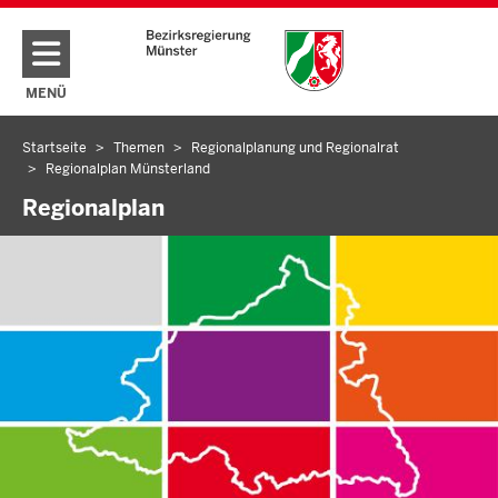
Direkt zum Inhalt
MENÜ
NAVIGATION AKTIVIEREN/DEAKTIVIEREN: HAUPTMENÜ
Startseite
Themen
Regionalplanung und Regionalrat
Sie
Regionalplan Münsterland
befinden
Regionalplan
sich
hier