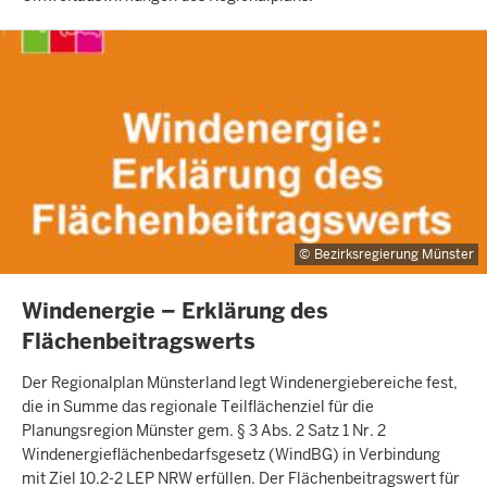
Bezirksregierung Münster
INHALTSSEITE
Windenergie – Erklärung des
Flächenbeitragswerts
Der Regionalplan Münsterland legt Windenergiebereiche fest,
die in Summe das regionale Teilflächenziel für die
Planungsregion Münster gem. § 3 Abs. 2 Satz 1 Nr. 2
Windenergieflächenbedarfsgesetz (WindBG) in Verbindung
mit Ziel 10.2-2 LEP NRW erfüllen. Der Flächenbeitragswert für