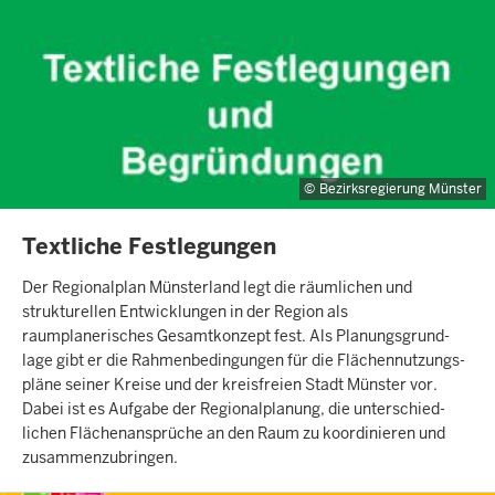
Bezirksregierung Münster
INHALTSSEITE
Textliche Festlegungen
Der Regionalplan Münsterland legt die räumlichen und
strukturellen Entwicklungen in der Region als
raumplanerisches Gesamt­konzept fest. Als Planungs­grund­
lage gibt er die Rahmen­bedin­gungen für die Flächen­nutzungs­
pläne seiner Kreise und der kreis­freien Stadt Münster vor.
Dabei ist es Aufgabe der Regional­planung, die unter­schied­
lichen Flächen­ansprüche an den Raum zu koordi­nieren und
zusammen­zubringen.