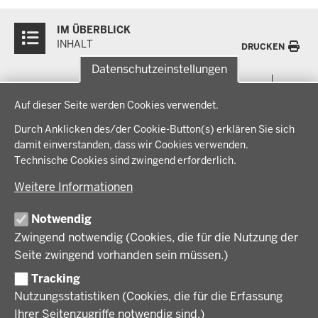
Überblick:
IM ÜBERBLICK
Inhalte
INHALT
DRUCKEN
Datenschutzeinstellungen
Menü
THEMEN
Datenschutzeinstellungen
in
Auf dieser Seite werden Cookies verwendet.
der
Arbeitsschutz, Ordnung und Sicherheit
IM FOKUS
Fußzeile
Durch Anklicken des/der Cookie-Button(s) erklären Sie sich
Bauen, Planen und Verkehr
damit einverstanden, dass wir Cookies verwenden.
Bildung, Schule und Sport
Energiewende AG
Technische Cookies sind zwingend erforderlich.
BEZIRKSREGIERUNG
Gesundheit und Soziales
Energiewende in der Region
Weitere Informationen
Regionalplanung und Regionalrat
Zusammenarbeit mit den Niederlanden
Bezirksregierung Münster
FÖRDERPORTAL
Umwelt und Natur
Regierungsbezirk Münster
Notwendig
Wirtschaft, Kultur und Kommunales
Geschichte und Gegenwart
Zwingend notwendig (Cookies, die für die Nutzung der
Förderlotsinnen und Förderlotsen
KARRIERE UND AUSBILDUNG
Behördenleitung
Seite zwingend vorhanden sein müssen.)
Organisation
Tracking
Stellenangebote
VERFAHREN UND BEKANNTMACHUNGEN
Nutzungsstatistiken (Cookies, die für die Erfassung
Ausbildung
Ihrer Seitenzugriffe notwendig sind.)
Volljurist:in