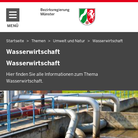
Direkt zum Inhalt
MENÜ
NAVIGATION AKTIVIEREN/DEAKTIVIEREN: HAUPTMENÜ
Startseite
Themen
Umwelt und Natur
Wasserwirtschaft
Sie
befinden
Wasserwirtschaft
sich
Wasserwirtschaft
hier
Hier finden Sie alle Informationen zum Thema
Wasserwirtschaft.