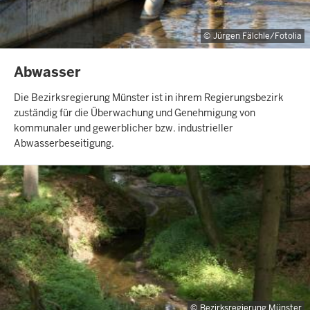
Jürgen Fälchle/Fotolia
INHALTSSEITE
Abwasser
Die Bezirksregierung Münster ist in ihrem Regierungsbezirk
zuständig für die Überwachung und Genehmigung von
kommunaler und gewerblicher bzw. industrieller
Abwasserbeseitigung.
Bezirksregierung Münster