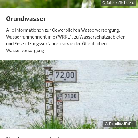
fotolia/Schulzie
INHALTSSEITE
Grundwasser
Alle Informationen zur Gewerblichen Wasserversorgung,
Wasserrahmenrichtlinie (WRRL), zu Wasserschutzgebieten
und Festsetzungsverfahren sowie der Öffentlichen
Wasserversorgung
Fotolia/JFsPic