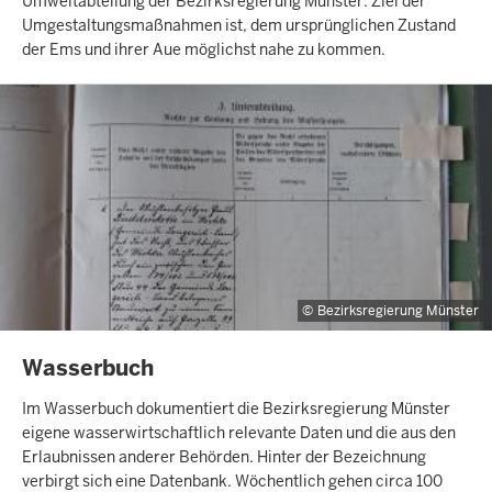
Umweltabteilung der Bezirksregierung Münster. Ziel der
Umgestaltungsmaßnahmen ist, dem ursprünglichen Zustand
der Ems und ihrer Aue möglichst nahe zu kommen.
Bezirksregierung Münster
INHALTSSEITE
Wasserbuch
Im Wasserbuch dokumentiert die Bezirksregierung Münster
eigene wasserwirtschaftlich relevante Daten und die aus den
Erlaubnissen anderer Behörden. Hinter der Bezeichnung
verbirgt sich eine Datenbank. Wöchentlich gehen circa 100