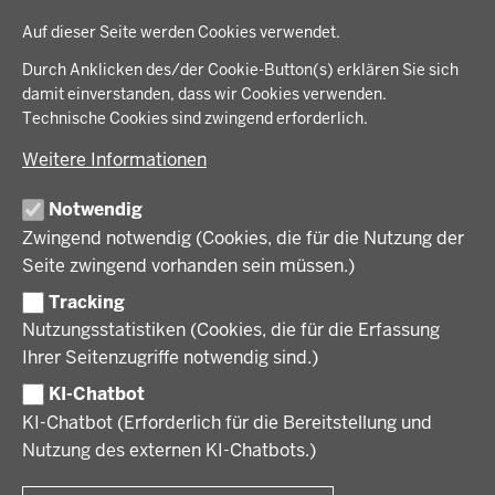
THEMEN
Datenschutzeinstellungen
in
Auf dieser Seite werden Cookies verwendet.
der
Arbeitsschutz, Ordnung und Sicherheit
IM FOKUS
Fußzeile
Durch Anklicken des/der Cookie-Button(s) erklären Sie sich
Bauen, Planen und Verkehr
damit einverstanden, dass wir Cookies verwenden.
Bildung, Schule und Sport
Energiewende AG
Technische Cookies sind zwingend erforderlich.
BEZIRKSREGIERUNG
Gesundheit und Soziales
Energiewende in der Region
Weitere Informationen
Regionalplanung und Regionalrat
Zusammenarbeit mit den Niederlanden
Bezirksregierung Münster
FÖRDERPORTAL
Umwelt und Natur
Regierungsbezirk Münster
Notwendig
Wirtschaft, Kultur und Kommunales
Geschichte und Gegenwart
Zwingend notwendig (Cookies, die für die Nutzung der
Förderlotsinnen und Förderlotsen
KARRIERE UND AUSBILDUNG
Behördenleitung
Seite zwingend vorhanden sein müssen.)
Organisation
Tracking
Stellenangebote
VERFAHREN UND BEKANNTMACHUNGEN
Nutzungsstatistiken (Cookies, die für die Erfassung
Ausbildung
Ihrer Seitenzugriffe notwendig sind.)
Volljurist:in
Amtsblatt
PRESSE
Praktikum
KI-Chatbot
Verfahrensübersichten
Stellenangebote im Schulbereich
KI-Chatbot (Erforderlich für die Bereitstellung und
Pressemitteilungen
Nutzung des externen KI-Chatbots.)
Podcast
© 2026 Bezirksregierung Münster
Fußzeile
Impressum
Datenschutz
Rechtliche Hinweise
Kontakt