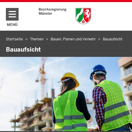
Direkt zum Inhalt
MENÜ
NAVIGATION AKTIVIEREN/DEAKTIVIEREN: HAUPTMENÜ
Startseite
Themen
Bauen, Planen und Verkehr
Bauaufsicht
Sie
befinden
Bauaufsicht
sich
hier