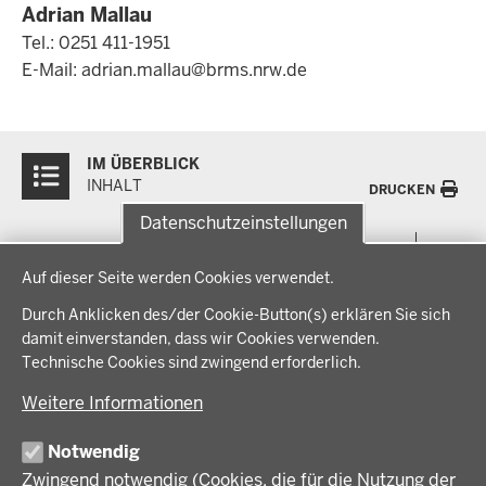
Adrian Mallau
Tel.: 0251 411-1951
E-Mail:
adrian.mallau@brms.nrw.de
Überblick:
IM ÜBERBLICK
Inhalte
INHALT
DRUCKEN
Datenschutzeinstellungen
Menü
THEMEN
Datenschutzeinstellungen
in
Auf dieser Seite werden Cookies verwendet.
der
Arbeitsschutz, Ordnung und Sicherheit
IM FOKUS
Fußzeile
Durch Anklicken des/der Cookie-Button(s) erklären Sie sich
Bauen, Planen und Verkehr
damit einverstanden, dass wir Cookies verwenden.
Bildung, Schule und Sport
Energiewende AG
Technische Cookies sind zwingend erforderlich.
BEZIRKSREGIERUNG
Gesundheit und Soziales
Energiewende in der Region
Weitere Informationen
Regionalplanung und Regionalrat
Zusammenarbeit mit den Niederlanden
Bezirksregierung Münster
FÖRDERPORTAL
Umwelt und Natur
Regierungsbezirk Münster
Notwendig
Wirtschaft, Kultur und Kommunales
Geschichte und Gegenwart
Zwingend notwendig (Cookies, die für die Nutzung der
Förderlotsinnen und Förderlotsen