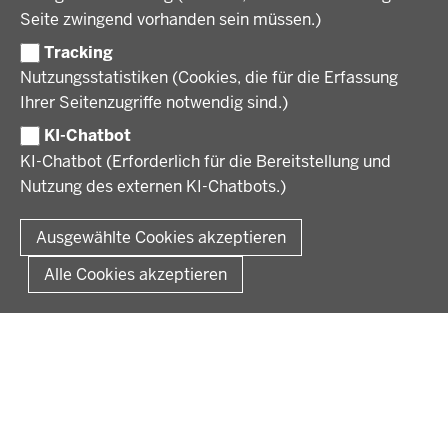
KARRIERE UND AUSBILDUNG
Behördenleitung
Seite zwingend vorhanden sein müssen.)
Organisation
Tracking
Stellenangebote
VERFAHREN UND BEKANNTMACHUNGEN
Nutzungsstatistiken (Cookies, die für die Erfassung
Ausbildung
Ihrer Seitenzugriffe notwendig sind.)
Volljurist:in
Amtsblatt
PRESSE
Praktikum
KI-Chatbot
Verfahrensübersichten
Stellenangebote im Schulbereich
KI-Chatbot (Erforderlich für die Bereitstellung und
Pressemitteilungen
Nutzung des externen KI-Chatbots.)
Podcast
© 2026 Bezirksregierung Münster
Fußzeile
Impressum
Datenschutz
Rechtliche Hinweise
Kontakt
Ausgewählte Cookies akzeptieren
Kurzlink zu dieser Seite
Alle Cookies akzeptieren