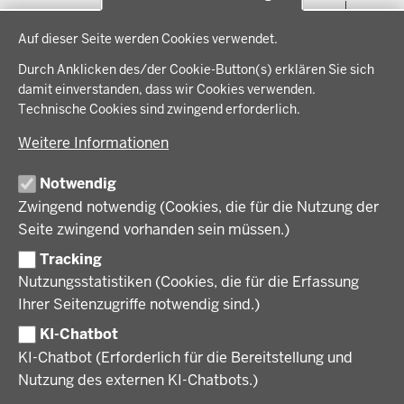
Menü
THEMEN
Datenschutzeinstellungen
in
Auf dieser Seite werden Cookies verwendet.
der
Arbeitsschutz, Ordnung und Sicherheit
IM FOKUS
Fußzeile
Durch Anklicken des/der Cookie-Button(s) erklären Sie sich
Bauen, Planen und Verkehr
damit einverstanden, dass wir Cookies verwenden.
Bildung, Schule und Sport
Energiewende AG
Technische Cookies sind zwingend erforderlich.
BEZIRKSREGIERUNG
Gesundheit und Soziales
Energiewende in der Region
Weitere Informationen
Regionalplanung und Regionalrat
Zusammenarbeit mit den Niederlanden
Bezirksregierung Münster
FÖRDERPORTAL
Umwelt und Natur
Regierungsbezirk Münster
Notwendig
Wirtschaft, Kultur und Kommunales
Geschichte und Gegenwart
Zwingend notwendig (Cookies, die für die Nutzung der
Förderlotsinnen und Förderlotsen
KARRIERE UND AUSBILDUNG
Behördenleitung
Seite zwingend vorhanden sein müssen.)
Organisation
Tracking
Stellenangebote
VERFAHREN UND BEKANNTMACHUNGEN
Nutzungsstatistiken (Cookies, die für die Erfassung
Ausbildung
Ihrer Seitenzugriffe notwendig sind.)
Volljurist:in
Amtsblatt
PRESSE
Praktikum
KI-Chatbot
Verfahrensübersichten
Stellenangebote im Schulbereich
KI-Chatbot (Erforderlich für die Bereitstellung und
Pressemitteilungen
Nutzung des externen KI-Chatbots.)
Podcast
© 2026 Bezirksregierung Münster