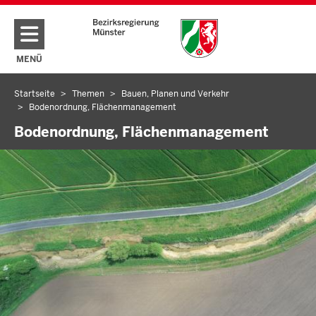
Direkt zum Inhalt
MENÜ
NAVIGATION AKTIVIEREN/DEAKTIVIEREN: HAUPTMENÜ
Startseite
Themen
Bauen, Planen und Verkehr
Sie
Bodenordnung, Flächenmanagement
befinden
Bodenordnung, Flächenmanagement
sich
hier