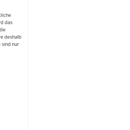
liche
rd das
die
re deshalb
 sind nur