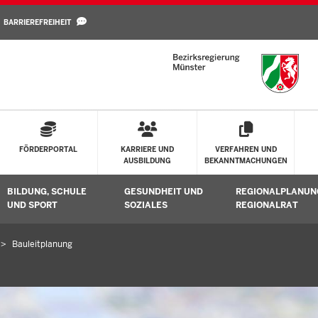
Direkt zum Inhalt
BARRIEREFREIHEIT
FÖRDERPORTAL
KARRIERE UND
VERFAHREN UND
AUSBILDUNG
BEKANNTMACHUNGEN
BILDUNG, SCHULE
GESUNDHEIT UND
REGIONALPLANUN
Untermenü öffnen
Untermenü öffnen
Untermenü öffne
UND SPORT
SOZIALES
REGIONALRAT
Bauleitplanung