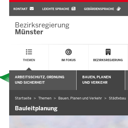
BARRIEREARME
SPRACHEN
KONTAKT
LEICHTE SPRACHE
GEBÄRDENSPRACHE
Bezirksregierung
Münster
Main
Menu
THEMEN
IM FOKUS
BEZIRKSREGIERUNG
Sekundärmenü
ARBEITSSCHUTZ, ORDNUNG
BAUEN, PLANEN
Untermenü öffnen
UND SICHERHEIT
UND VERKEHR
Startseite
Themen
Bauen, Planen und Verkehr
Städtebau
Sie
befinden
Bauleitplanung
sich
hier