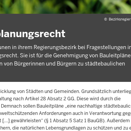
©
Bezirksregie
planungsrecht
nen in ihrem Regierungsbezirk bei Fragestellungen 
recht. Sie ist für die Genehmigung von Bauleitplän
n von Bürgerinnen und Bürgern zu städtebaulichen
wicklung von Städten und Gemeinden. Grundsätzlich unterlieg
tung nach Artikel 28 Absatz 2 GG. Diese wird durch die
emnach sollen Bauleitpläne „eine nachhaltige städtebauli
d umweltschützenden Anforderungen auch in Verantwortung ge
t […] gewährleisten“ (§ 1 Absatz 5 Satz 1 BauGB). Außerdem 
hern, die natürlichen Lebensgrundlagen zu schützen und zu 