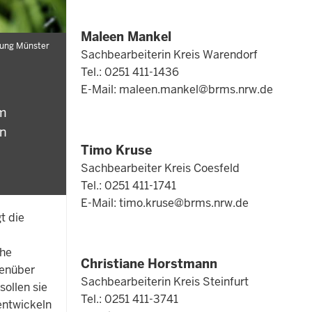
Maleen Mankel
rung Münster
Sachbearbeiterin Kreis Warendorf
Tel.: 0251 411-1436
E-Mail:
maleen.mankel@brms.nrw.de
im
en
Timo Kruse
Sachbearbeiter Kreis Coesfeld
Tel.: 0251 411-1741
E-Mail:
timo.kruse@brms.nrw.de
t die
che
Christiane Horstmann
genüber
Sachbearbeiterin Kreis Steinfurt
sollen sie
Tel.: 0251 411-3741
entwickeln