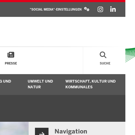
SOCIAL
INSTAGR
LINKE
MEDIA
"SOCIAL MEDIA"-EINSTELLUNGEN
SETTINGS
BLOCK
PRESSE
SUCHE
G UND
UMWELT UND
WIRTSCHAFT, KULTUR UND
n
Untermenü öffnen
Untermenü öffnen
Unt
NATUR
KOMMUNALES
Navigation