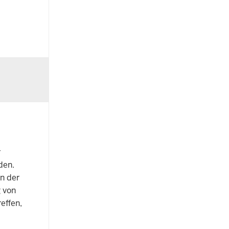
r
den.
n der
g von
effen,