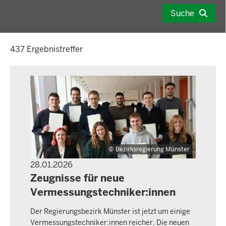
Datum
eingeben:
im
Suche
tt.mm.jjjj
folgenden
Format
437 Ergebnistreffer
eingeben:
tt.mm.jjjj
Bezirksregierung Münster
28.01.2026
PRESSEMITTEILUNG
Zeugnisse für neue
Vermessungstechniker:innen
Der Regierungsbezirk Münster ist jetzt um einige
Vermessungstechniker:innen reicher. Die neuen