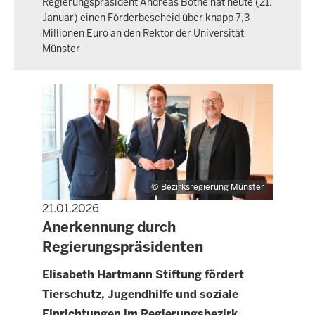
Regierungspräsident Andreas Bothe hat heute (21.
Januar) einen Förderbescheid über knapp 7,3
Millionen Euro an den Rektor der Universität
Münster
Bezirksregierung Münster
21.01.2026
PRESSEMITTEILUNG
Anerkennung durch
Regierungspräsidenten
Elisabeth Hartmann Stiftung fördert
Tierschutz, Jugendhilfe und soziale
Einrichtungen im Regierungsbezirk