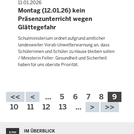
11.01.2026
PRESSEMITTEILUNG
Montag (12.01.26) kein
Präsenzunterricht wegen
Glättegefahr
Schulministerium ordnet aufgrund amtlicher
landesweiter Vorab-Unwetterwarnung an, dass
Schülerinnen und Schüler zu Hause bleiben sollen
/ Ministerin Feller: Gesundheit und Sicherheit
haben für uns oberste Priorität.
Seitennummerierung
…
Seite
5
Seite
6
Seite
7
Seite
8
Aktue
9
Seite
Seite
10
Seite
11
Seite
12
Seite
13
…
Überblick:
IM ÜBERBLICK
Inhalte