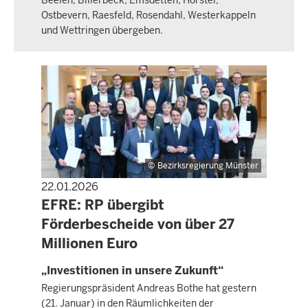
Ostbevern, Raesfeld, Rosendahl, Westerkappeln
und Wettringen übergeben.
Bezirksregierung Münster
22.01.2026
PRESSEMITTEILUNG
EFRE: RP übergibt
Förderbescheide von über 27
Millionen Euro
„Investitionen in unsere Zukunft“
Regierungspräsident Andreas Bothe hat gestern
(21. Januar) in den Räumlichkeiten der