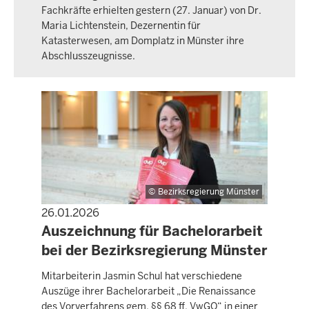
Fachkräfte erhielten gestern (27. Januar) von Dr.
Maria Lichtenstein, Dezernentin für
Katasterwesen, am Domplatz in Münster ihre
Abschlusszeugnisse.
Bezirksregierung Münster
26.01.2026
PRESSEMITTEILUNG
Auszeichnung für Bachelorarbeit
bei der Bezirksregierung Münster
Mitarbeiterin Jasmin Schul hat verschiedene
Auszüge ihrer Bachelorarbeit „Die Renaissance
des Vorverfahrens gem. §§ 68 ff. VwGO“ in einer