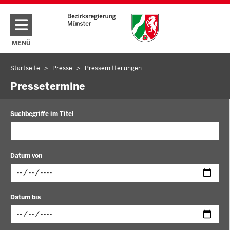
Direkt zum Inhalt
MENÜ
NAVIGATION AKTIVIEREN/DEAKTIVIEREN: HAUPTMENÜ
Startseite
Presse
Pressemitteilungen
Sie
befinden
Pressetermine
sich
hier
Suchbegriffe im Titel
Datum von
Datum
Datum bis
im
folgenden
Format