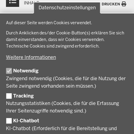
INHALT
DRUCKEN
Datenschutzeinstellungen
Datenschutzeinstellungen
Menü
THEMEN
Auf dieser Seite werden Cookies verwendet.
in
der
Durch Anklicken des/der Cookie-Button(s) erklären Sie sich
Arbeitsschutz, Ordnung und Sicherheit
IM FOKUS
Fußzeile
damit einverstanden, dass wir Cookies verwenden.
Bauen, Planen und Verkehr
Technische Cookies sind zwingend erforderlich.
Bildung, Schule und Sport
Energiewende AG
BEZIRKSREGIERUNG
Gesundheit und Soziales
Weitere Informationen
Energiewende in der Region
Regionalplanung und Regionalrat
Zusammenarbeit mit den Niederlanden
Bezirksregierung Münster
Notwendig
FÖRDERPORTAL
Umwelt und Natur
Regierungsbezirk Münster
Zwingend notwendig (Cookies, die für die Nutzung der
Wirtschaft, Kultur und Kommunales
Geschichte und Gegenwart
Förderlotsinnen und Förderlotsen
Seite zwingend vorhanden sein müssen.)
KARRIERE UND AUSBILDUNG
Behördenleitung
Tracking
Organisation
Stellenangebote
Nutzungsstatistiken (Cookies, die für die Erfassung
VERFAHREN UND BEKANNTMACHUNGEN
Ausbildung
Ihrer Seitenzugriffe notwendig sind.)
Volljurist:in
Amtsblatt
KI-Chatbot
PRESSE
Praktikum
Verfahrensübersichten
KI-Chatbot (Erforderlich für die Bereitstellung und
Stellenangebote im Schulbereich