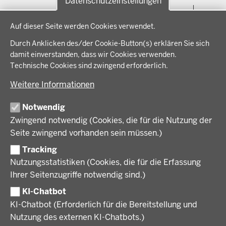
Datenschutzeinstellungen
Menü
THEMEN
Datenschutzeinstellungen
in
Auf dieser Seite werden Cookies verwendet.
der
Arbeitsschutz, Ordnung und Sicherheit
IM FOKUS
Fußzeile
Durch Anklicken des/der Cookie-Button(s) erklären Sie sich
Bauen, Planen und Verkehr
damit einverstanden, dass wir Cookies verwenden.
Bildung, Schule und Sport
Energiewende AG
Technische Cookies sind zwingend erforderlich.
BEZIRKSREGIERUNG
Gesundheit und Soziales
Energiewende in der Region
Weitere Informationen
Regionalplanung und Regionalrat
Zusammenarbeit mit den Niederlanden
Bezirksregierung Münster
FÖRDERPORTAL
Umwelt und Natur
Regierungsbezirk Münster
Notwendig
Wirtschaft, Kultur und Kommunales
Geschichte und Gegenwart
Zwingend notwendig (Cookies, die für die Nutzung der
Förderlotsinnen und Förderlotsen
KARRIERE UND AUSBILDUNG
Behördenleitung
Seite zwingend vorhanden sein müssen.)
Organisation
Tracking
Stellenangebote
VERFAHREN UND BEKANNTMACHUNGEN
Nutzungsstatistiken (Cookies, die für die Erfassung
Ausbildung
Ihrer Seitenzugriffe notwendig sind.)
Volljurist:in
Amtsblatt
PRESSE
Praktikum
KI-Chatbot
Verfahrensübersichten
Stellenangebote im Schulbereich
KI-Chatbot (Erforderlich für die Bereitstellung und
Pressemitteilungen
Nutzung des externen KI-Chatbots.)
Podcast
© 2026 Bezirksregierung Münster