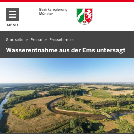
Direkt zum Inhalt
MENÜ
NAVIGATION AKTIVIEREN/DEAKTIVIEREN: HAUPTMENÜ
Startseite
Presse
Pressetermine
Sie
befinden
Wasserentnahme aus der Ems untersagt
sich
hier