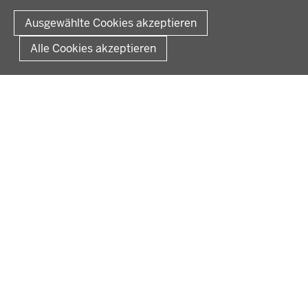
Fußzeile
Impressum
Datenschutz
Rechtliche Hinweise
Kontakt
Ausgewählte Cookies akzeptieren
Kurzlink zu dieser Seite
Alle Cookies akzeptieren