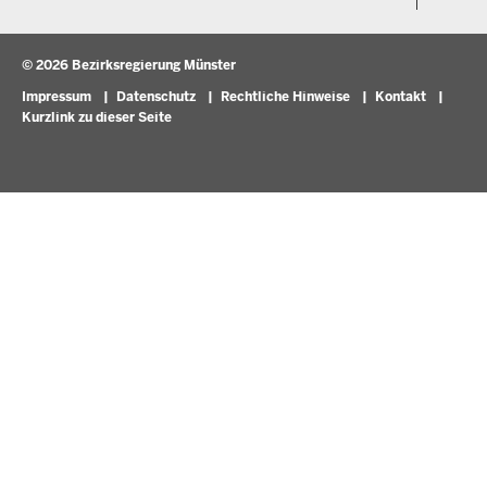
Verfahrensübersichten
Stellenangebote im Schulbereich
Pressemitteilungen
Podcast
© 2026 Bezirksregierung Münster
Fußzeile
Impressum
Datenschutz
Rechtliche Hinweise
Kontakt
Kurzlink zu dieser Seite