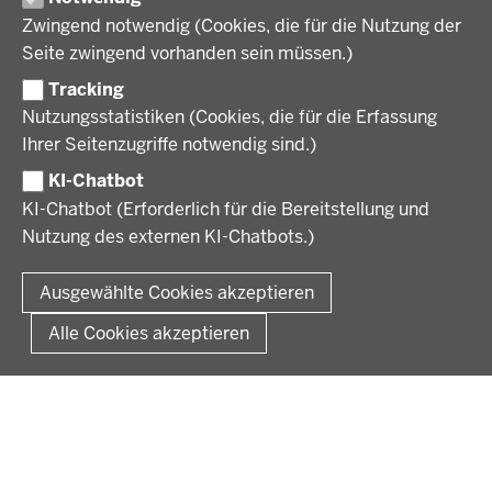
Wirtschaft, Kultur und Kommunales
Geschichte und Gegenwart
Zwingend notwendig (Cookies, die für die Nutzung der
Förderlotsinnen und Förderlotsen
KARRIERE UND AUSBILDUNG
Behördenleitung
Seite zwingend vorhanden sein müssen.)
Organisation
Tracking
Stellenangebote
VERFAHREN UND BEKANNTMACHUNGEN
Nutzungsstatistiken (Cookies, die für die Erfassung
Ausbildung
Ihrer Seitenzugriffe notwendig sind.)
Volljurist:in
Amtsblatt
PRESSE
Praktikum
KI-Chatbot
Verfahrensübersichten
Stellenangebote im Schulbereich
KI-Chatbot (Erforderlich für die Bereitstellung und
Pressemitteilungen
Nutzung des externen KI-Chatbots.)
Podcast
© 2026 Bezirksregierung Münster
Fußzeile
Impressum
Datenschutz
Rechtliche Hinweise
Kontakt
Ausgewählte Cookies akzeptieren
Kurzlink zu dieser Seite
Alle Cookies akzeptieren