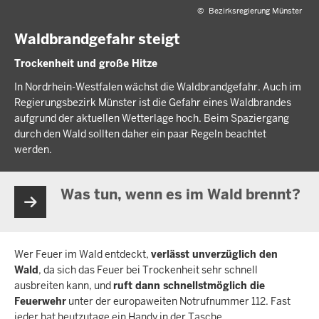
©
Bezirksregierung Münster
Waldbrandgefahr steigt
Trockenheit und große Hitze
In Nordrhein-Westfalen wächst die Waldbrandgefahr. Auch im
Regierungsbezirk Münster ist die Gefahr eines Waldbrandes
aufgrund der aktuellen Wetterlage hoch. Beim Spaziergang
durch den Wald sollten daher ein paar Regeln beachtet
werden.
Was tun, wenn es im Wald brennt?
Wer Feuer im Wald entdeckt,
verlässt unverzüglich den
Wald
, da sich das Feuer bei Trockenheit sehr schnell
ausbreiten kann, und
ruft dann schnellst­möglich die
Feuerwehr
unter der europa­weiten Not­ruf­nummer 112. Fast
jeder hat heutzu­tage ein Handy in der Tasche.