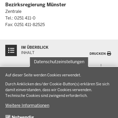
Bezirksregierung Münster
Zentrale
Tel.: 0251 411-0
Fax: 0251 411-82525
Überblick:
IM ÜBERBLICK
Inhalte
INHALT
DRUCKEN
Datenschutzeinstellungen
Menü
THEMEN
Datenschutzeinstellungen
in
Auf dieser Seite werden Cookies verwendet.
der
Arbeitsschutz, Ordnung und Sicherheit
IM FOKUS
Fußzeile
Durch Anklicken des/der Cookie-Button(s) erklären Sie sich
Bauen, Planen und Verkehr
damit einverstanden, dass wir Cookies verwenden.
Bildung, Schule und Sport
Energiewende AG
Technische Cookies sind zwingend erforderlich.
BEZIRKSREGIERUNG
Gesundheit und Soziales
Energiewende in der Region
Weitere Informationen
Regionalplanung und Regionalrat
Zusammenarbeit mit den Niederlanden
Bezirksregierung Münster
FÖRDERPORTAL
Umwelt und Natur
Regierungsbezirk Münster
Notwendig