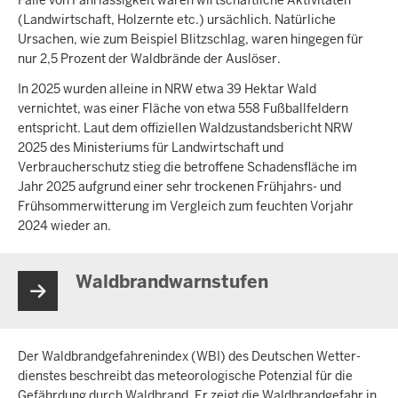
(Landwirtschaft, Holzernte etc.) ursächlich. Natürliche
Ursachen, wie zum Beispiel Blitzschlag, waren hingegen für
nur 2,5 Prozent der Waldbrände der Auslöser.
In 2025 wurden alleine in NRW etwa 39 Hektar Wald
vernichtet, was einer Fläche von etwa 558 Fußballfeldern
entspricht. Laut dem offiziellen Waldzustandsbericht NRW
2025 des Ministeriums für Landwirtschaft und
Verbraucherschutz stieg die betroffene Schadensfläche im
Jahr 2025 aufgrund einer sehr trockenen Frühjahrs- und
Frühsommerwitterung im Vergleich zum feuchten Vorjahr
2024 wieder an.
Waldbrandwarnstuf­en
Der Waldbrand­gefahren­index (WBI) des Deutschen Wetter­
dienstes beschreibt das meteoro­logische Potenzial für die
Gefährdung durch Wald­brand. Er zeigt die Waldbrand­gefahr in