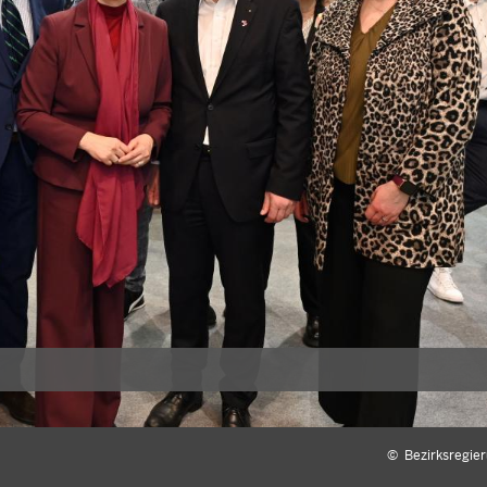
©
Bezirksregie