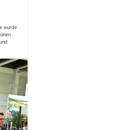
ie wurde
rünen
 und