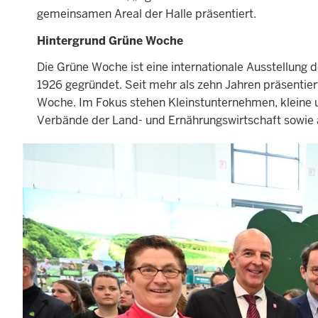
gemeinsamen Areal der Halle präsentiert.
Hintergrund Grüne Woche
Die Grüne Woche ist eine internationale Ausstellung
1926 gegründet. Seit mehr als zehn Jahren präsentie
Woche. Im Fokus stehen Kleinstunternehmen, kleine 
Verbände der Land- und Ernährungswirtschaft sowie
Navigationshinweise
Benutze
im
zur
nächsten
Galerie
Element
die
Pfeiltasten
links
und
rechts
zum