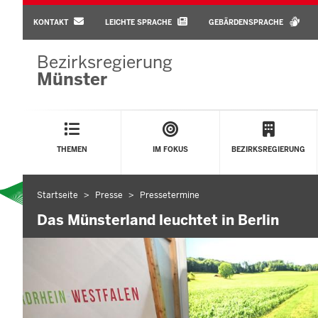
BARRIEREARME
SPRACHEN
KONTAKT
LEICHTE SPRACHE
GEBÄRDENSPRACHE
Bezirksregierung
Münster
Main
Menu
THEMEN
IM FOKUS
BEZIRKSREGIERUNG
Startseite
Presse
Pressetermine
Sie
befinden
Das Münsterland leuchtet in Berlin
sich
hier