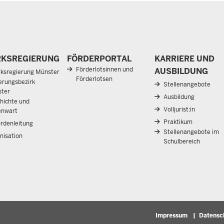
RKSREGIERUNG
FÖRDERPORTAL
KARRIERE UND
Förderlotsinnen und
AUSBILDUNG
rksregierung Münster
Förderlotsen
erungsbezirk
Stellenangebote
ter
Ausbildung
hichte und
Volljurist:in
nwart
Praktikum
rdenleitung
Stellenangebote im
nisation
Schulbereich
Fußzeile
Impressum
Datensc