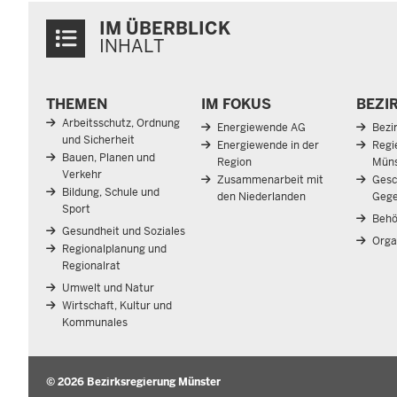
Überblick:
IM ÜBERBLICK
Inhalte
INHALT
Menü
THEMEN
IM FOKUS
BEZI
in
Arbeitsschutz, Ordnung
Energiewende AG
Bezi
der
und Sicherheit
Energiewende in der
Regi
Fußzeile
Bauen, Planen und
Region
Müns
Verkehr
Zusammenarbeit mit
Gesc
Bildung, Schule und
den Niederlanden
Gege
Sport
Behö
Gesundheit und Soziales
Orga
Regionalplanung und
Regionalrat
Umwelt und Natur
Wirtschaft, Kultur und
Kommunales
© 2026 Bezirksregierung Münster