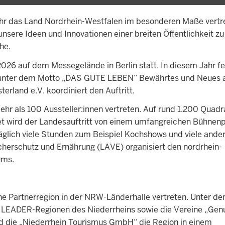
ahr das Land Nordrhein-Westfalen im besonderen Maße vertre
unsere Ideen und Innovationen einer breiten Öffentlichkeit zu
the.
26 auf dem Messegelände in Berlin statt. In diesem Jahr feie
rt unter dem Motto „DAS GUTE LEBEN“ Bewährtes und Neues 
rland e.V. koordiniert den Auftritt.
hr als 100 Aussteller:innen vertreten. Auf rund 1.200 Quad
itet wird der Landesauftritt von einem umfangreichen Bühne
lich viele Stunden zum Beispiel Kochshows und viele ande
herschutz und Ernährung (LAVE) organisiert den nordrhein-
ums.
ne Partnerregion in der NRW-Länderhalle vertreten. Unter d
er LEADER-Regionen des Niederrheins sowie die Vereine „Gen
und die „Niederrhein Tourismus GmbH“ die Region in einem