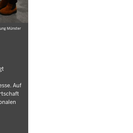
rung Münster
gt
esse. Auf
rtschaft
ionalen