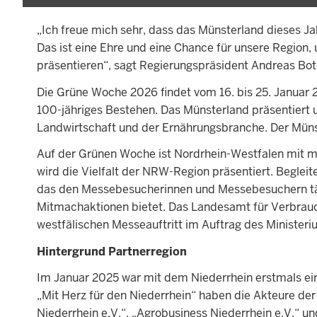
„Ich freue mich sehr, dass das Münsterland dieses J
Das ist eine Ehre und eine Chance für unsere Region, 
präsentieren“, sagt Regierungspräsident Andreas Bo
Die Grüne Woche 2026 findet vom 16. bis 25. Januar 20
100-jähriges Bestehen. Das Münsterland präsentie
Landwirtschaft und der Ernährungsbranche. Der Münste
Auf der Grünen Woche ist Nordrhein-Westfalen mit me
wird die Vielfalt der NRW-Region präsentiert. Begle
das den Messebesucherinnen und Messebesuchern täg
Mitmachaktionen bietet. Das Landesamt für Verbrauc
westfälischen Messeauftritt im Auftrag des Ministeri
Hintergrund Partnerregion
Im Januar 2025 war mit dem Niederrhein erstmals ei
„Mit Herz für den Niederrhein“ haben die Akteure d
Niederrhein e.V.“, „Agrobusiness Niederrhein e.V.“ 