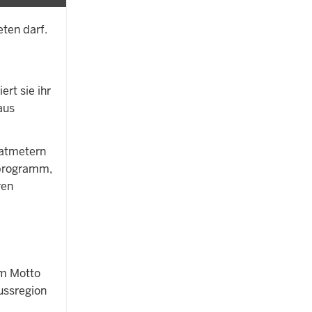
ten darf.
rt sie ihr
aus
ratmetern
nprogramm,
ren
em Motto
ussregion