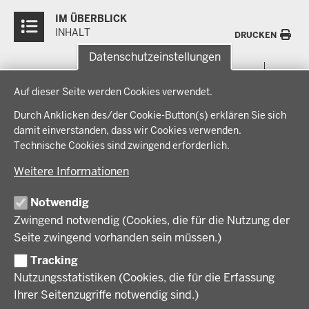
Überblick:
IM ÜBERBLICK
Inhalte
INHALT
DRUCKEN
Datenschutzeinstellungen
Menü
THEMEN
Datenschutzeinstellungen
in
Auf dieser Seite werden Cookies verwendet.
der
Arbeitsschutz, Ordnung und Sicherheit
IM FOKUS
Fußzeile
Durch Anklicken des/der Cookie-Button(s) erklären Sie sich
Bauen, Planen und Verkehr
damit einverstanden, dass wir Cookies verwenden.
Bildung, Schule und Sport
Energiewende AG
Technische Cookies sind zwingend erforderlich.
BEZIRKSREGIERUNG
Gesundheit und Soziales
Energiewende in der Region
Weitere Informationen
Regionalplanung und Regionalrat
Zusammenarbeit mit den Niederlanden
Bezirksregierung Münster
FÖRDERPORTAL
Umwelt und Natur
Regierungsbezirk Münster
Notwendig
Wirtschaft, Kultur und Kommunales
Geschichte und Gegenwart
Zwingend notwendig (Cookies, die für die Nutzung der
Förderlotsinnen und Förderlotsen
KARRIERE UND AUSBILDUNG
Behördenleitung
Seite zwingend vorhanden sein müssen.)
Organisation
Tracking
Stellenangebote
VERFAHREN UND BEKANNTMACHUNGEN
Nutzungsstatistiken (Cookies, die für die Erfassung
Ausbildung
Ihrer Seitenzugriffe notwendig sind.)
Volljurist:in
Amtsblatt