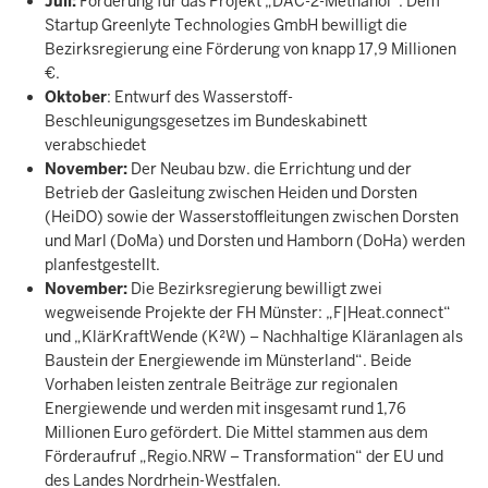
Juli:
Förderung für das Projekt „DAC-2-Methanol“. Dem
Startup Greenlyte Technologies GmbH bewilligt die
Bezirksregierung eine Förderung von knapp 17,9 Millionen
€.
Oktober
: Entwurf des Wasserstoff-
Beschleunigungsgesetzes im Bundeskabinett
verabschiedet
November:
Der Neubau bzw. die Errichtung und der
Betrieb der Gasleitung zwischen Heiden und Dorsten
(HeiDO) sowie der Wasserstoffleitungen zwischen Dorsten
und Marl (DoMa) und Dorsten und Hamborn (DoHa) werden
planfestgestellt.
November:
Die Bezirksregierung bewilligt zwei
wegweisende Projekte der FH Münster: „F|Heat.connect“
und „KlärKraftWende (K²W) – Nachhaltige Kläranlagen als
Baustein der Energiewende im Münsterland“. Beide
Vorhaben leisten zentrale Beiträge zur regionalen
Energiewende und werden mit insgesamt rund 1,76
Millionen Euro gefördert. Die Mittel stammen aus dem
Förderaufruf „Regio.NRW – Transformation“ der EU und
des Landes Nordrhein-Westfalen.