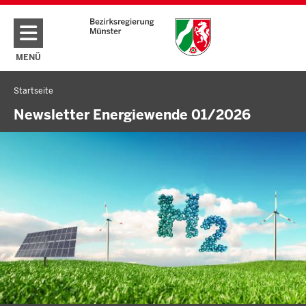
Direkt zum Inhalt
MENÜ
NAVIGATION AKTIVIEREN/DEAKTIVIEREN: HAUPTMENÜ
Startseite
Sie
befinden
Newsletter Energiewende 01/2026
sich
hier