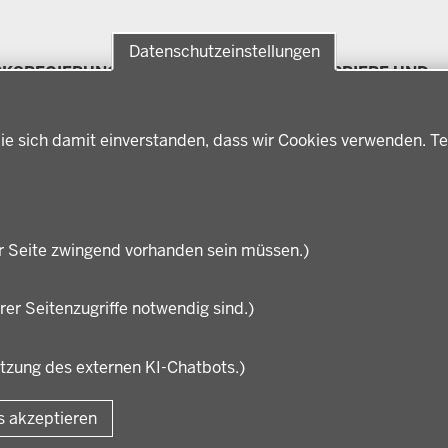
Datenschutzeinstellungen
RKSREGIERUNG
FÖRDERPORTAL
KARRIERE UND
Förderlotsinnen und
AUSBILDUNG
rksregierung Münster
Förderlotsen
erungsbezirk
Stellenangebote
ter
ie sich damit einverstanden, dass wir Cookies verwenden. Te
Ausbildung
hichte und
Volljurist:in
nwart
Praktikum
rdenleitung
Stellenangebote im
nisation
Schulbereich
r Seite zwingend vorhanden sein müssen.)
rer Seitenzugriffe notwendig sind.)
utzung des externen KI-Chatbots.)
Fußzeile
Impressum
Datensc
s akzeptieren