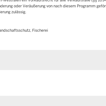
-Westfalen ein Vorkaufsrecht für alle Verkaufsfälle (§§ 109
änderung oder Veräußerung von nach diesem Programm geför
erung zulässig.
andschaftsschutz, Fischerei