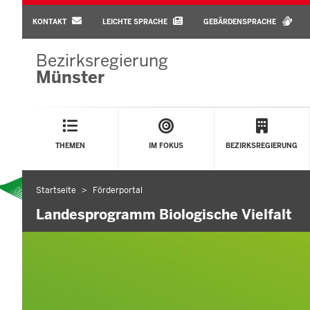
BARRIEREARME
SPRACHEN
KONTAKT
LEICHTE SPRACHE
GEBÄRDENSPRACHE
Bezirksregierung
Münster
Main
Menu
THEMEN
IM FOKUS
BEZIRKSREGIERUNG
Startseite
Förderportal
Sie
befinden
Landesprogramm Biologische Vielfalt
sich
hier