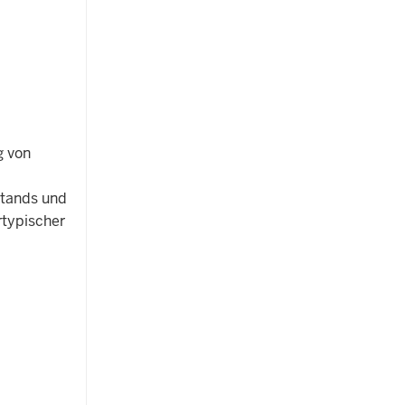
g von
stands und
rtypischer