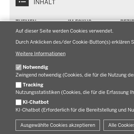
INHALT
Menü
THEMEN
IM FOKUS
BEZI
in
Datenschutzeinstellungen
Arbeitsschutz, Ordnung
Energiewende AG
Bezi
der
Auf dieser Seite werden Cookies verwendet.
und Sicherheit
Energiewende in der
Regi
Fußzeile
Bauen, Planen und
Region
Müns
Durch Anklicken des/der Cookie-Button(s) erklären S
Verkehr
Zusammenarbeit mit
Gesc
Bildung, Schule und
den Niederlanden
Gege
Weitere Informationen
Sport
Behö
Gesundheit und Soziales
Notwendig
Orga
Regionalplanung und
Zwingend notwendig (Cookies, die für die Nutzung de
Regionalrat
Umwelt und Natur
Tracking
Wirtschaft, Kultur und
Nutzungsstatistiken (Cookies, die für die Erfassung Ih
Kommunales
KI-Chatbot
KI-Chatbot (Erforderlich für die Bereitstellung und N
© 2026 Bezirksregierung Münster
Ausgewählte Cookies akzeptieren
Alle Cookie