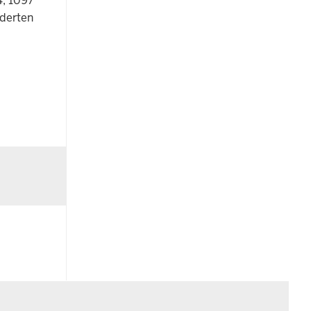
4, 1097
derten