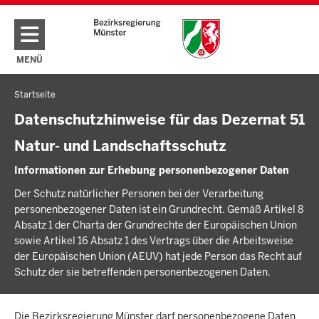
Direkt zum Inhalt
MENÜ
NAVIGATION AKTIVIEREN/DEAKTIVIEREN: HAUPTMENÜ
Startseite
Sie
befinden
Datenschutzhinweise für das Dezernat 51
sich
Natur- und Landschaftsschutz
hier
Informationen zur Erhebung personenbezogener Daten
Der Schutz natürlicher Personen bei der Verarbeitung
personenbezogener Daten ist ein Grundrecht. Gemäß Artikel 8
Absatz 1 der Charta der Grundrechte der Europäischen Union
sowie Artikel 16 Absatz 1 des Vertrags über die Arbeitsweise
der Europäischen Union (AEUV) hat jede Person das Recht auf
Schutz der sie betreffenden personenbezogenen Daten.
Die Bezirksregierung Münster darf personenbezogene Daten