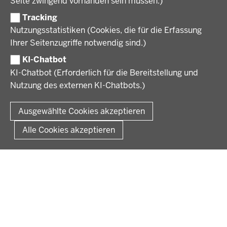
Seite zwingend vorhanden sein müssen.)
Organisation
Tracking
Stellenangebote
VERFAHREN UND BEKANNTMACHUNGEN
Nutzungsstatistiken (Cookies, die für die Erfassung
Ausbildung
Ihrer Seitenzugriffe notwendig sind.)
Volljurist:in
Amtsblatt
PRESSE
Praktikum
KI-Chatbot
Verfahrensübersichten
Stellenangebote im Schulbereich
KI-Chatbot (Erforderlich für die Bereitstellung und
Pressemitteilungen
Nutzung des externen KI-Chatbots.)
Podcast
© 2026 Bezirksregierung Münster
Fußzeile
Impressum
Datenschutz
Rechtliche Hinweise
Kontakt
Ausgewählte Cookies akzeptieren
Kurzlink zu dieser Seite
Alle Cookies akzeptieren