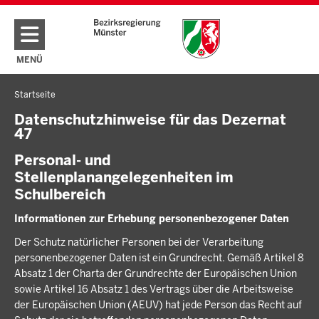
Direkt zum Inhalt
MENÜ
NAVIGATION AKTIVIEREN/DEAKTIVIEREN: HAUPTMENÜ
Startseite
Sie
befinden
Datenschutzhinweise für das Dezernat
47
sich
hier
Personal- und
Stellenplanangelegenheiten im
Schulbereich
Informationen zur Erhebung personenbezogener Daten
Der Schutz natürlicher Personen bei der Verarbeitung
personenbezogener Daten ist ein Grundrecht. Gemäß Artikel 8
Absatz 1 der Charta der Grundrechte der Europäischen Union
sowie Artikel 16 Absatz 1 des Vertrags über die Arbeitsweise
der Europäischen Union (AEUV) hat jede Person das Recht auf