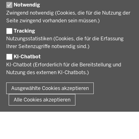
Regierungsbezirk Münster
Notwendig
Wirtschaft, Kultur und Kommunales
Geschichte und Gegenwart
Zwingend notwendig (Cookies, die für die Nutzung der
Förderlotsinnen und Förderlotsen
KARRIERE UND AUSBILDUNG
Behördenleitung
Seite zwingend vorhanden sein müssen.)
Organisation
Tracking
Stellenangebote
VERFAHREN UND BEKANNTMACHUNGEN
Nutzungsstatistiken (Cookies, die für die Erfassung
Ausbildung
Ihrer Seitenzugriffe notwendig sind.)
Volljurist:in
Amtsblatt
PRESSE
Praktikum
KI-Chatbot
Verfahrensübersichten
Stellenangebote im Schulbereich
KI-Chatbot (Erforderlich für die Bereitstellung und
Pressemitteilungen
Nutzung des externen KI-Chatbots.)
Podcast
© 2026 Bezirksregierung Münster
Fußzeile
Impressum
Datenschutz
Rechtliche Hinweise
Kontakt
Ausgewählte Cookies akzeptieren
Kurzlink zu dieser Seite
Alle Cookies akzeptieren