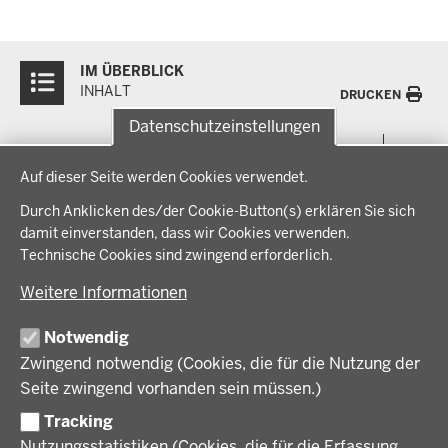
Überblick:
IM ÜBERBLICK
Inhalte
INHALT
DRUCKEN
Datenschutzeinstellungen
Menü
THEMEN
Datenschutzeinstellungen
in
Auf dieser Seite werden Cookies verwendet.
der
Arbeitsschutz, Ordnung und Sicherheit
IM FOKUS
Fußzeile
Durch Anklicken des/der Cookie-Button(s) erklären Sie sich
Bauen, Planen und Verkehr
damit einverstanden, dass wir Cookies verwenden.
Bildung, Schule und Sport
Energiewende AG
Technische Cookies sind zwingend erforderlich.
BEZIRKSREGIERUNG
Gesundheit und Soziales
Energiewende in der Region
Weitere Informationen
Regionalplanung und Regionalrat
Zusammenarbeit mit den Niederlanden
Bezirksregierung Münster
FÖRDERPORTAL
Umwelt und Natur
Regierungsbezirk Münster
Notwendig
Wirtschaft, Kultur und Kommunales
Geschichte und Gegenwart
Zwingend notwendig (Cookies, die für die Nutzung der
Förderlotsinnen und Förderlotsen
KARRIERE UND AUSBILDUNG
Behördenleitung
Seite zwingend vorhanden sein müssen.)
Organisation
Tracking
Stellenangebote
VERFAHREN UND BEKANNTMACHUNGEN
Nutzungsstatistiken (Cookies, die für die Erfassung
Ausbildung