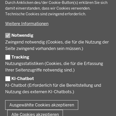
IM FOKUS
Fußzeile
Durch Anklicken des/der Cookie-Button(s) erklären Sie sich
Bauen, Planen und Verkehr
damit einverstanden, dass wir Cookies verwenden.
Bildung, Schule und Sport
Energiewende AG
Technische Cookies sind zwingend erforderlich.
BEZIRKSREGIERUNG
Gesundheit und Soziales
Energiewende in der Region
Weitere Informationen
Regionalplanung und Regionalrat
Zusammenarbeit mit den Niederlanden
Bezirksregierung Münster
FÖRDERPORTAL
Umwelt und Natur
Regierungsbezirk Münster
Notwendig
Wirtschaft, Kultur und Kommunales
Geschichte und Gegenwart
Zwingend notwendig (Cookies, die für die Nutzung der
Förderlotsinnen und Förderlotsen
KARRIERE UND AUSBILDUNG
Behördenleitung
Seite zwingend vorhanden sein müssen.)
Organisation
Tracking
Stellenangebote
VERFAHREN UND BEKANNTMACHUNGEN
Nutzungsstatistiken (Cookies, die für die Erfassung
Ausbildung
Ihrer Seitenzugriffe notwendig sind.)
Volljurist:in
Amtsblatt
PRESSE
Praktikum
KI-Chatbot
Verfahrensübersichten
Stellenangebote im Schulbereich
KI-Chatbot (Erforderlich für die Bereitstellung und
Pressemitteilungen
Nutzung des externen KI-Chatbots.)
Podcast
© 2026 Bezirksregierung Münster
Fußzeile
Impressum
Datenschutz
Rechtliche Hinweise
Kontakt
Ausgewählte Cookies akzeptieren
Kurzlink zu dieser Seite
Alle Cookies akzeptieren