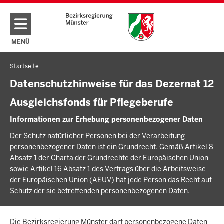
Direkt zum Inhalt
MENÜ
NAVIGATION AKTIVIEREN/DEAKTIVIEREN: HAUPTMENÜ
Startseite
Sie
befinden
Datenschutzhinweise für das Dezernat 12
sich
Ausgleichsfonds für Pflegeberufe
hier
Informationen zur Erhebung personenbezogener Daten
Der Schutz natürlicher Personen bei der Verarbeitung
personenbezogener Daten ist ein Grundrecht. Gemäß Artikel 8
Absatz 1 der Charta der Grundrechte der Europäischen Union
sowie Artikel 16 Absatz 1 des Vertrags über die Arbeitsweise
der Europäischen Union (AEUV) hat jede Person das Recht auf
Schutz der sie betreffenden personenbezogenen Daten.
Die Bezirksregierung Münster darf personenbezogene Daten