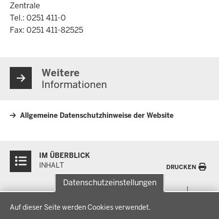
Zentrale
Tel.: 0251 411-0
Fax: 0251 411-82525
Weitere
Informationen
Allgemeine Datenschutzhinweise der Website
Überblick:
IM ÜBERBLICK
Inhalte
INHALT
DRUCKEN
Datenschutzeinstellungen
Menü
THEMEN
Datenschutzeinstellungen
in
Auf dieser Seite werden Cookies verwendet.
der
Arbeitsschutz, Ordnung und Sicherheit