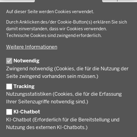
THEMEN
Datenschutzeinstellungen
in
Auf dieser Seite werden Cookies verwendet.
der
Arbeitsschutz, Ordnung und Sicherheit
IM FOKUS
Fußzeile
Durch Anklicken des/der Cookie-Button(s) erklären Sie sich
Bauen, Planen und Verkehr
damit einverstanden, dass wir Cookies verwenden.
Bildung, Schule und Sport
Energiewende AG
Technische Cookies sind zwingend erforderlich.
BEZIRKSREGIERUNG
Gesundheit und Soziales
Energiewende in der Region
Weitere Informationen
Regionalplanung und Regionalrat
Zusammenarbeit mit den Niederlanden
Bezirksregierung Münster
FÖRDERPORTAL
Umwelt und Natur
Regierungsbezirk Münster
Notwendig
Wirtschaft, Kultur und Kommunales
Geschichte und Gegenwart
Zwingend notwendig (Cookies, die für die Nutzung der
Förderlotsinnen und Förderlotsen
KARRIERE UND AUSBILDUNG
Behördenleitung
Seite zwingend vorhanden sein müssen.)
Organisation
Tracking
Stellenangebote
VERFAHREN UND BEKANNTMACHUNGEN
Nutzungsstatistiken (Cookies, die für die Erfassung
Ausbildung
Ihrer Seitenzugriffe notwendig sind.)
Volljurist:in
Amtsblatt
PRESSE
Praktikum
KI-Chatbot
Verfahrensübersichten
Stellenangebote im Schulbereich
KI-Chatbot (Erforderlich für die Bereitstellung und
Pressemitteilungen
Nutzung des externen KI-Chatbots.)
Podcast
© 2026 Bezirksregierung Münster