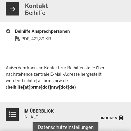
Kontakt
Beihilfe
Beihilfe Ansprechpersonen
PDF, 421,89 KB
Außerdem kann ein Kontakt zur Beihilfenstelle über
nachstehende zentrale E-Mail-Adresse hergestellt
werden:
beihilfe
[at]
brms.nrw.de
(
beihilfe[at]brms[dot]nrw[dot]de
)
Überblick:
IM ÜBERBLICK
Inhalte
INHALT
DRUCKEN
Datenschutzeinstellungen
Menü