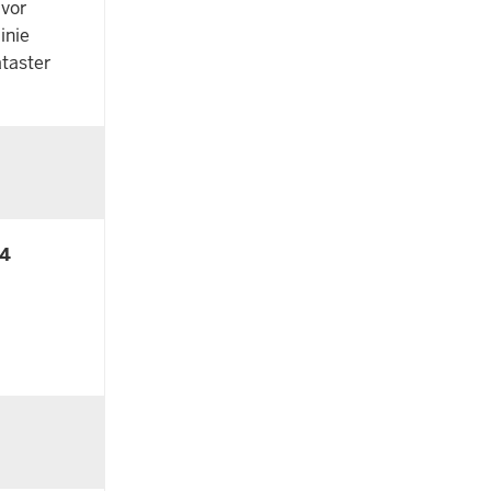
 vor
inie
ataster
24