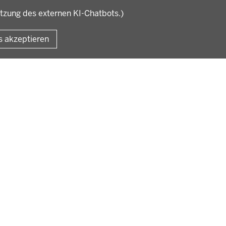
utzung des externen KI-Chatbots.)
Fußzeile
Impressum
Datensc
s akzeptieren