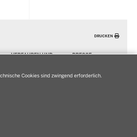
DRUCKEN
VERFAHREN UND
PRESSE
BEKANNTMACHUNGEN
Pressemitteilungen
Amtsblatt
Podcast
chnische Cookies sind zwingend erforderlich.
Verfahrensübersichten