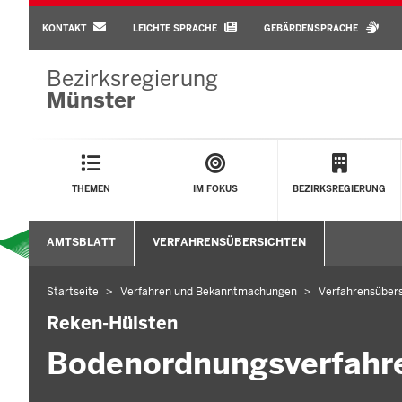
BARRIEREARME
SPRACHEN
KONTAKT
LEICHTE SPRACHE
GEBÄRDENSPRACHE
Bezirksregierung
Münster
Main
Menu
THEMEN
IM FOKUS
BEZIRKSREGIERUNG
Sekundärmenü
AMTSBLATT
VERFAHRENSÜBERSICHTEN
Untermenü
Startseite
Verfahren und Bekanntmachungen
Verfahrensübers
Sie
befinden
Reken-Hülsten
sich
Bodenordnungsverfahr
hier