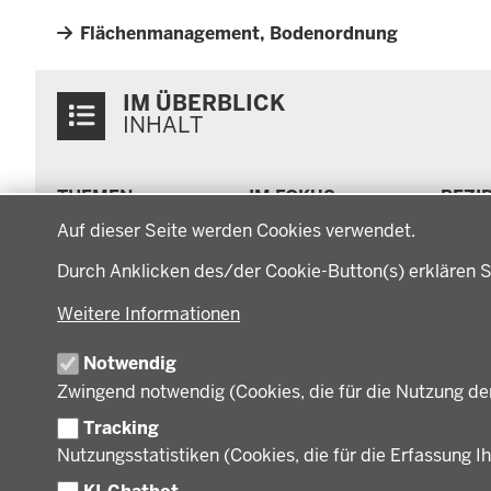
Flächenmanagement, Bodenordnung
Überblick:
IM ÜBERBLICK
Inhalte
INHALT
Menü
THEMEN
IM FOKUS
BEZI
in
Datenschutzeinstellungen
Arbeitsschutz, Ordnung
Energiewende AG
Bezi
der
Auf dieser Seite werden Cookies verwendet.
und Sicherheit
Energiewende in der
Regi
Fußzeile
Bauen, Planen und
Region
Müns
Durch Anklicken des/der Cookie-Button(s) erklären S
Verkehr
Zusammenarbeit mit
Gesc
Bildung, Schule und
den Niederlanden
Gege
Weitere Informationen
Sport
Behö
Gesundheit und Soziales
Notwendig
Orga
Regionalplanung und
Zwingend notwendig (Cookies, die für die Nutzung de
Regionalrat
Umwelt und Natur
Tracking
Wirtschaft, Kultur und
Nutzungsstatistiken (Cookies, die für die Erfassung Ih
Kommunales