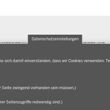
Datenschutzeinstellungen
RKSREGIERUNG
FÖRDERPORTAL
KARRIERE UND
Förderlotsinnen und
AUSBILDUNG
rksregierung Münster
Förderlotsen
erungsbezirk
Stellenangebote
ter
ie sich damit einverstanden, dass wir Cookies verwenden. Te
Ausbildung
hichte und
Volljurist:in
nwart
Praktikum
rdenleitung
Stellenangebote im
nisation
Schulbereich
r Seite zwingend vorhanden sein müssen.)
rer Seitenzugriffe notwendig sind.)