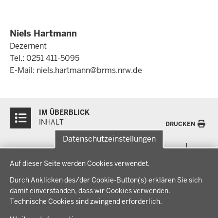
Niels Hartmann
Dezernent
Tel.: 0251 411-5095
E-Mail:
niels.hartmann@brms.nrw.de
Überblick:
IM ÜBERBLICK
Inhalte
INHALT
DRUCKEN
Datenschutzeinstellungen
Menü
THEMEN
Datenschutzeinstellungen
in
Auf dieser Seite werden Cookies verwendet.
der
Arbeitsschutz, Ordnung und Sicherheit
IM FOKUS
Fußzeile
Durch Anklicken des/der Cookie-Button(s) erklären Sie sich
Bauen, Planen und Verkehr
damit einverstanden, dass wir Cookies verwenden.
Bildung, Schule und Sport
Energiewende AG
Technische Cookies sind zwingend erforderlich.
BEZIRKSREGIERUNG
Gesundheit und Soziales
Energiewende in der Region