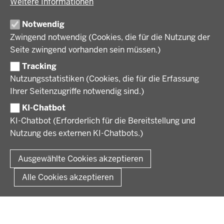
Weitere Informationen
Regionalplanung und Regionalrat
Zusammenarbeit mit den Niederlanden
Bezirksregierung Münster
FÖRDERPORTAL
Umwelt und Natur
Regierungsbezirk Münster
Notwendig
Wirtschaft, Kultur und Kommunales
Geschichte und Gegenwart
Zwingend notwendig (Cookies, die für die Nutzung der
Förderlotsinnen und Förderlotsen
KARRIERE UND AUSBILDUNG
Behördenleitung
Seite zwingend vorhanden sein müssen.)
Organisation
Tracking
Stellenangebote
VERFAHREN UND BEKANNTMACHUNGEN
Nutzungsstatistiken (Cookies, die für die Erfassung
Ausbildung
Ihrer Seitenzugriffe notwendig sind.)
Volljurist:in
Amtsblatt
PRESSE
Praktikum
KI-Chatbot
Verfahrensübersichten
Stellenangebote im Schulbereich
KI-Chatbot (Erforderlich für die Bereitstellung und
Pressemitteilungen
Nutzung des externen KI-Chatbots.)
Podcast
© 2026 Bezirksregierung Münster
Fußzeile
Impressum
Datenschutz
Rechtliche Hinweise
Kontakt
Ausgewählte Cookies akzeptieren
Kurzlink zu dieser Seite
Alle Cookies akzeptieren