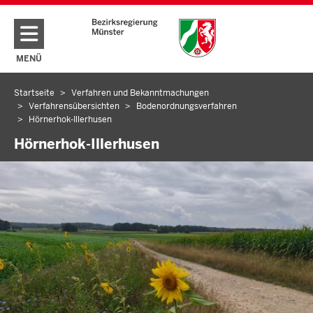
Direkt zum Inhalt
MENÜ
NAVIGATION AKTIVIEREN/DEAKTIVIEREN: HAUPTMENÜ
Startseite
Verfahren und Bekanntmachungen
Sie
Verfahrensübersichten
Bodenordnungsverfahren
befinden
Hörnerhok-Illerhusen
sich
Hörnerhok-Illerhusen
hier