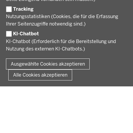
Organisation
Tracking
Stellenangebote
VERFAHREN UND BEKANNTMACHUNGEN
Nutzungsstatistiken (Cookies, die für die Erfassung
Ausbildung
Ihrer Seitenzugriffe notwendig sind.)
Volljurist:in
Amtsblatt
PRESSE
Praktikum
KI-Chatbot
Verfahrensübersichten
Stellenangebote im Schulbereich
KI-Chatbot (Erforderlich für die Bereitstellung und
Pressemitteilungen
Nutzung des externen KI-Chatbots.)
Podcast
© 2026 Bezirksregierung Münster
Fußzeile
Impressum
Datenschutz
Rechtliche Hinweise
Kontakt
Ausgewählte Cookies akzeptieren
Kurzlink zu dieser Seite
Alle Cookies akzeptieren