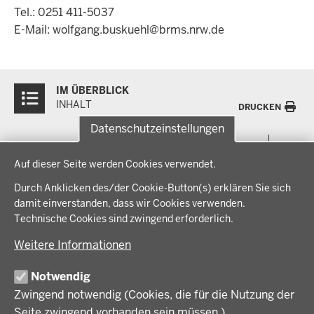
Tel.: 0251 411-5037
E-Mail:
wolfgang.buskuehl@brms.nrw.de
Überblick:
IM ÜBERBLICK
Inhalte
INHALT
DRUCKEN
Datenschutzeinstellungen
Menü
THEMEN
Datenschutzeinstellungen
in
Auf dieser Seite werden Cookies verwendet.
der
Arbeitsschutz, Ordnung und Sicherheit
IM FOKUS
Fußzeile
Durch Anklicken des/der Cookie-Button(s) erklären Sie sich
Bauen, Planen und Verkehr
damit einverstanden, dass wir Cookies verwenden.
Bildung, Schule und Sport
Energiewende AG
Technische Cookies sind zwingend erforderlich.
BEZIRKSREGIERUNG
Gesundheit und Soziales
Energiewende in der Region
Weitere Informationen
Regionalplanung und Regionalrat
Zusammenarbeit mit den Niederlanden
Bezirksregierung Münster
FÖRDERPORTAL
Umwelt und Natur
Regierungsbezirk Münster
Notwendig
Wirtschaft, Kultur und Kommunales
Geschichte und Gegenwart
Zwingend notwendig (Cookies, die für die Nutzung der
Förderlotsinnen und Förderlotsen
KARRIERE UND AUSBILDUNG
Behördenleitung
Seite zwingend vorhanden sein müssen.)