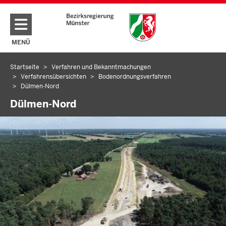
Direkt zum Inhalt
MENÜ
NAVIGATION AKTIVIEREN/DEAKTIVIEREN: HAUPTMENÜ
Startseite
Verfahren und Bekanntmachungen
Sie
Verfahrensübersichten
Bodenordnungsverfahren
befinden
Dülmen-Nord
sich
Dülmen-Nord
hier