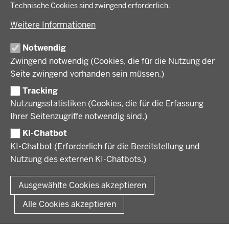
Bildung, Schule und Sport
Energiewende AG
Technische Cookies sind zwingend erforderlich.
BEZIRKSREGIERUNG
Gesundheit und Soziales
Energiewende in der Region
Weitere Informationen
Regionalplanung und Regionalrat
Zusammenarbeit mit den Niederlanden
Bezirksregierung Münster
FÖRDERPORTAL
Umwelt und Natur
Regierungsbezirk Münster
Notwendig
Wirtschaft, Kultur und Kommunales
Geschichte und Gegenwart
Zwingend notwendig (Cookies, die für die Nutzung der
Förderlotsinnen und Förderlotsen
KARRIERE UND AUSBILDUNG
Behördenleitung
Seite zwingend vorhanden sein müssen.)
Organisation
Tracking
Stellenangebote
VERFAHREN UND BEKANNTMACHUNGEN
Nutzungsstatistiken (Cookies, die für die Erfassung
Ausbildung
Ihrer Seitenzugriffe notwendig sind.)
Volljurist:in
Amtsblatt
PRESSE
Praktikum
KI-Chatbot
Verfahrensübersichten
Stellenangebote im Schulbereich
KI-Chatbot (Erforderlich für die Bereitstellung und
Pressemitteilungen
Nutzung des externen KI-Chatbots.)
Podcast
© 2026 Bezirksregierung Münster
Fußzeile
Impressum
Datenschutz
Rechtliche Hinweise
Kontakt
Ausgewählte Cookies akzeptieren
Kurzlink zu dieser Seite
Alle Cookies akzeptieren