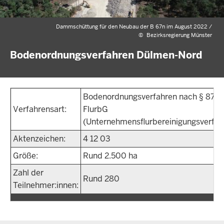
Dammschüttung für den Neubau der B 67n im August 2022 /
©
Bezirksregierung Münster
Bodenordnungsverfahren Dülmen-Nord
Bodenordnungsverfahren nach § 87
Verfahrensart:
FlurbG
(Unternehmensflurbereinigungsverfah
Aktenzeichen:
4 12 03
Größe:
Rund 2.500 ha
Zahl der
Rund 280
Teilnehmer:innen: