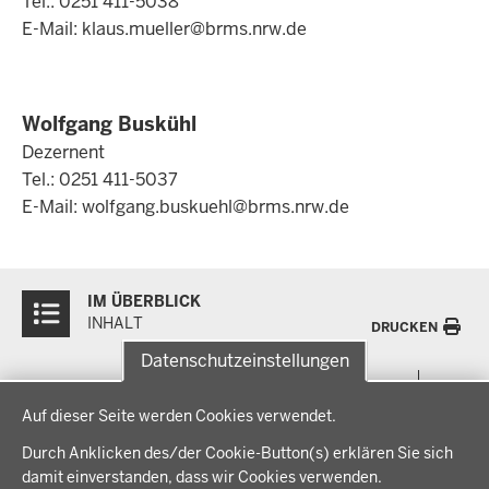
Tel.: 0251 411-5038
E-Mail:
klaus.mueller@brms.nrw.de
Wolfgang Buskühl
Dezernent
Tel.: 0251 411-5037
E-Mail:
wolfgang.buskuehl@brms.nrw.de
Überblick:
IM ÜBERBLICK
Inhalte
INHALT
DRUCKEN
Datenschutzeinstellungen
Menü
THEMEN
Datenschutzeinstellungen
in
Auf dieser Seite werden Cookies verwendet.
der
Arbeitsschutz, Ordnung und Sicherheit
IM FOKUS
Fußzeile
Durch Anklicken des/der Cookie-Button(s) erklären Sie sich
Bauen, Planen und Verkehr
damit einverstanden, dass wir Cookies verwenden.