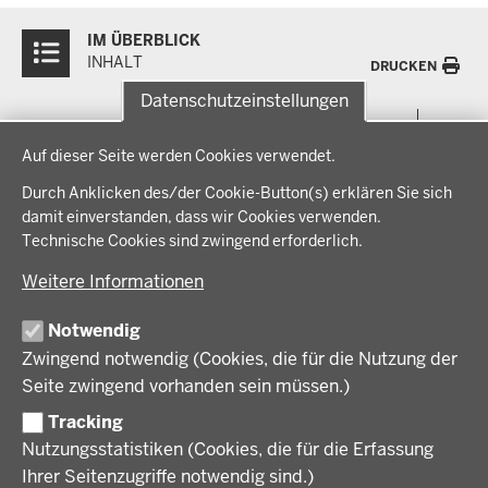
Überblick:
IM ÜBERBLICK
Inhalte
INHALT
DRUCKEN
Datenschutzeinstellungen
Menü
THEMEN
Datenschutzeinstellungen
in
Auf dieser Seite werden Cookies verwendet.
der
Arbeitsschutz, Ordnung und Sicherheit
IM FOKUS
Fußzeile
Durch Anklicken des/der Cookie-Button(s) erklären Sie sich
Bauen, Planen und Verkehr
damit einverstanden, dass wir Cookies verwenden.
Bildung, Schule und Sport
Energiewende AG
Technische Cookies sind zwingend erforderlich.
BEZIRKSREGIERUNG
Gesundheit und Soziales
Energiewende in der Region
Weitere Informationen
Regionalplanung und Regionalrat
Zusammenarbeit mit den Niederlanden
Bezirksregierung Münster
FÖRDERPORTAL
Umwelt und Natur
Regierungsbezirk Münster
Notwendig
Wirtschaft, Kultur und Kommunales
Geschichte und Gegenwart
Zwingend notwendig (Cookies, die für die Nutzung der
Förderlotsinnen und Förderlotsen
KARRIERE UND AUSBILDUNG
Behördenleitung
Seite zwingend vorhanden sein müssen.)
Organisation
Tracking
Stellenangebote
VERFAHREN UND BEKANNTMACHUNGEN
Nutzungsstatistiken (Cookies, die für die Erfassung
Ausbildung
Ihrer Seitenzugriffe notwendig sind.)
Volljurist:in
Amtsblatt