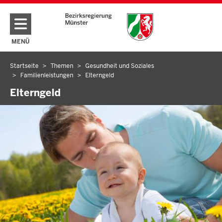
Direkt zum Inhalt
MENÜ
NAVIGATION AKTIVIEREN/DEAKTIVIEREN: HAUPTMENÜ
Startseite
Themen
Gesundheit und Soziales
Sie
Familienleistungen
Elterngeld
befinden
Elterngeld
sich
hier