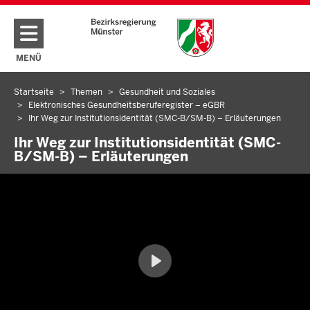
Direkt zum Inhalt
MENÜ
NAVIGATION AKTIVIEREN/DEAKTIVIEREN: HAUPTMENÜ
Startseite
Themen
Gesundheit und Soziales
Sie
Elektronisches Gesundheitsberuferegister – eGBR
befinden
Ihr Weg zur Institutionsidentität (SMC-B/SM-B) – Erläuterungen
sich
Ihr Weg zur Institutionsidentität (SMC-
hier
B/SM-B) – Erläuterungen
Wiedergabe