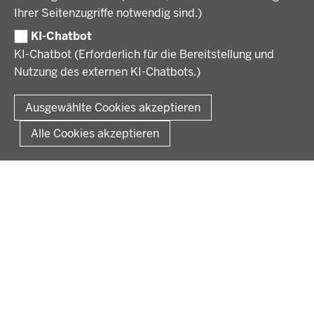
Ihrer Seitenzugriffe notwendig sind.)
Volljurist:in
Amtsblatt
PRESSE
Praktikum
KI-Chatbot
Verfahrensübersichten
Stellenangebote im Schulbereich
KI-Chatbot (Erforderlich für die Bereitstellung und
Pressemitteilungen
Nutzung des externen KI-Chatbots.)
Podcast
© 2026 Bezirksregierung Münster
Fußzeile
Impressum
Datenschutz
Rechtliche Hinweise
Kontakt
Ausgewählte Cookies akzeptieren
Kurzlink zu dieser Seite
Alle Cookies akzeptieren