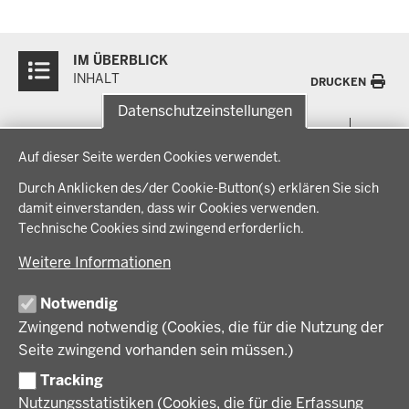
Überblick:
IM ÜBERBLICK
Inhalte
INHALT
DRUCKEN
Datenschutzeinstellungen
Menü
THEMEN
Datenschutzeinstellungen
in
Auf dieser Seite werden Cookies verwendet.
der
Arbeitsschutz, Ordnung und Sicherheit
IM FOKUS
Fußzeile
Durch Anklicken des/der Cookie-Button(s) erklären Sie sich
Bauen, Planen und Verkehr
damit einverstanden, dass wir Cookies verwenden.
Bildung, Schule und Sport
Energiewende AG
Technische Cookies sind zwingend erforderlich.
BEZIRKSREGIERUNG
Gesundheit und Soziales
Energiewende in der Region
Weitere Informationen
Regionalplanung und Regionalrat
Zusammenarbeit mit den Niederlanden
Bezirksregierung Münster
FÖRDERPORTAL
Umwelt und Natur
Regierungsbezirk Münster
Notwendig
Wirtschaft, Kultur und Kommunales
Geschichte und Gegenwart
Zwingend notwendig (Cookies, die für die Nutzung der
Förderlotsinnen und Förderlotsen
KARRIERE UND AUSBILDUNG
Behördenleitung
Seite zwingend vorhanden sein müssen.)
Organisation
Tracking
Stellenangebote
VERFAHREN UND BEKANNTMACHUNGEN
Nutzungsstatistiken (Cookies, die für die Erfassung
Ausbildung