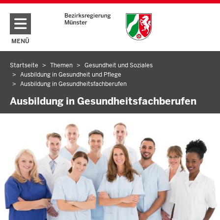
Direkt zum Inhalt
MENÜ
NAVIGATION AKTIVIEREN/DEAKTIVIEREN: HAUPTMENÜ
Startseite
Themen
Gesundheit und Soziales
Sie
Ausbildung in Gesundheit und Pflege
befinden
Ausbildung in Gesundheitsfachberufen
sich
Ausbildung in Gesundheitsfachberufen
hier