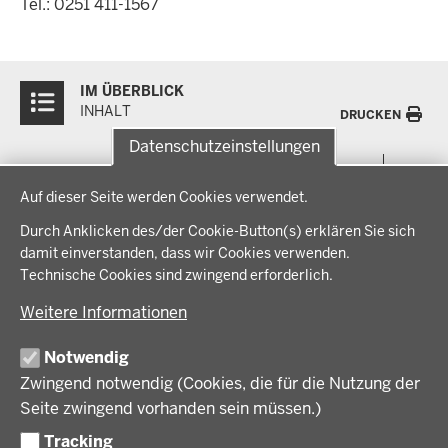
Tel.: 0251 411-1567
Überblick:
IM ÜBERBLICK
Inhalte
INHALT
DRUCKEN
Datenschutzeinstellungen
Menü
THEMEN
Datenschutzeinstellungen
in
Auf dieser Seite werden Cookies verwendet.
der
Arbeitsschutz, Ordnung und Sicherheit
IM FOKUS
Fußzeile
Durch Anklicken des/der Cookie-Button(s) erklären Sie sich
Bauen, Planen und Verkehr
damit einverstanden, dass wir Cookies verwenden.
Bildung, Schule und Sport
Energiewende AG
Technische Cookies sind zwingend erforderlich.
BEZIRKSREGIERUNG
Gesundheit und Soziales
Energiewende in der Region
Weitere Informationen
Regionalplanung und Regionalrat
Zusammenarbeit mit den Niederlanden
Bezirksregierung Münster
FÖRDERPORTAL
Umwelt und Natur
Regierungsbezirk Münster
Notwendig
Wirtschaft, Kultur und Kommunales
Geschichte und Gegenwart
Zwingend notwendig (Cookies, die für die Nutzung der
Förderlotsinnen und Förderlotsen
KARRIERE UND AUSBILDUNG
Behördenleitung
Seite zwingend vorhanden sein müssen.)
Organisation
Tracking
Stellenangebote