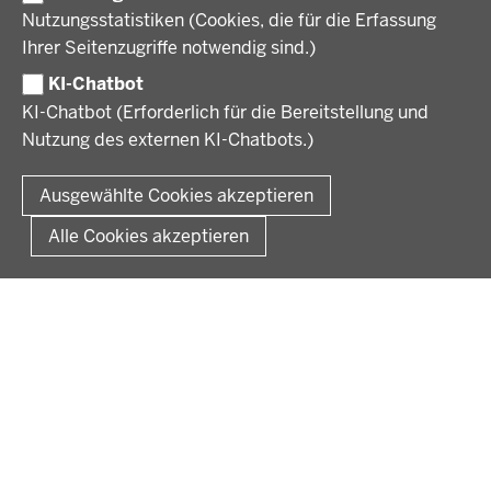
VERFAHREN UND BEKANNTMACHUNGEN
Nutzungsstatistiken (Cookies, die für die Erfassung
Ausbildung
Ihrer Seitenzugriffe notwendig sind.)
Volljurist:in
Amtsblatt
PRESSE
Praktikum
KI-Chatbot
Verfahrensübersichten
Stellenangebote im Schulbereich
KI-Chatbot (Erforderlich für die Bereitstellung und
Pressemitteilungen
Nutzung des externen KI-Chatbots.)
Podcast
© 2026 Bezirksregierung Münster
Fußzeile
Impressum
Datenschutz
Rechtliche Hinweise
Kontakt
Ausgewählte Cookies akzeptieren
Kurzlink zu dieser Seite
Alle Cookies akzeptieren