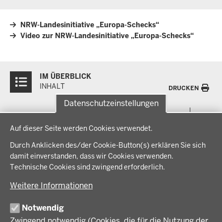
NRW-Landesinitiative „Europa-Schecks“
Video zur NRW-Landesinitiative „Europa-Schecks“
Überblick:
IM ÜBERBLICK
Inhalte
INHALT
DRUCKEN
Datenschutzeinstellungen
Menü
THEMEN
Datenschutzeinstellungen
in
Auf dieser Seite werden Cookies verwendet.
der
Arbeitsschutz, Ordnung und Sicherheit
IM FOKUS
Fußzeile
Durch Anklicken des/der Cookie-Button(s) erklären Sie sich
Bauen, Planen und Verkehr
damit einverstanden, dass wir Cookies verwenden.
Bildung, Schule und Sport
Energiewende AG
Technische Cookies sind zwingend erforderlich.
BEZIRKSREGIERUNG
Gesundheit und Soziales
Energiewende in der Region
Weitere Informationen
Regionalplanung und Regionalrat
Zusammenarbeit mit den Niederlanden
Bezirksregierung Münster
FÖRDERPORTAL
Umwelt und Natur
Regierungsbezirk Münster
Notwendig
Wirtschaft, Kultur und Kommunales
Geschichte und Gegenwart
Zwingend notwendig (Cookies, die für die Nutzung der
Förderlotsinnen und Förderlotsen