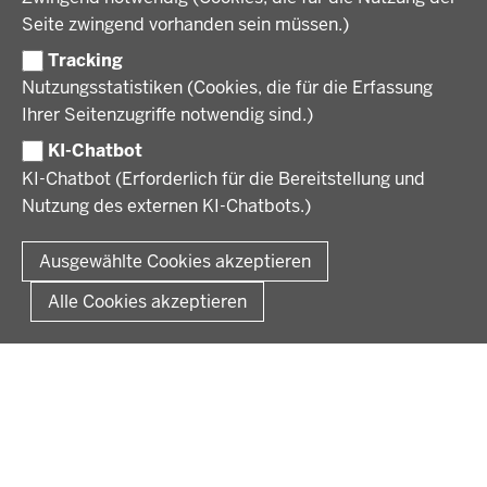
KARRIERE UND AUSBILDUNG
Behördenleitung
Seite zwingend vorhanden sein müssen.)
Organisation
Tracking
Stellenangebote
VERFAHREN UND BEKANNTMACHUNGEN
Nutzungsstatistiken (Cookies, die für die Erfassung
Ausbildung
Ihrer Seitenzugriffe notwendig sind.)
Volljurist:in
Amtsblatt
PRESSE
Praktikum
KI-Chatbot
Verfahrensübersichten
Stellenangebote im Schulbereich
KI-Chatbot (Erforderlich für die Bereitstellung und
Pressemitteilungen
Nutzung des externen KI-Chatbots.)
Podcast
© 2026 Bezirksregierung Münster
Fußzeile
Impressum
Datenschutz
Rechtliche Hinweise
Kontakt
Ausgewählte Cookies akzeptieren
Kurzlink zu dieser Seite
Alle Cookies akzeptieren