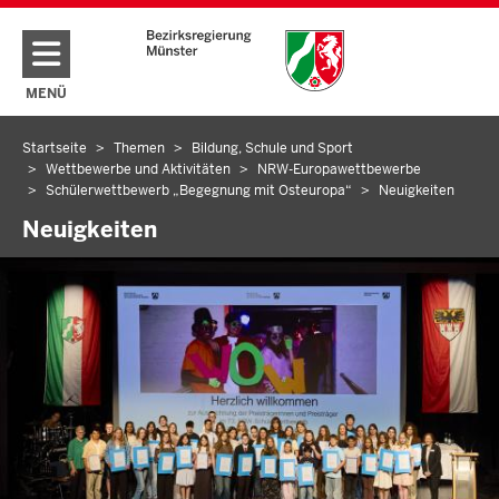
Direkt zum Inhalt
MENÜ
NAVIGATION AKTIVIEREN/DEAKTIVIEREN: HAUPTMENÜ
Startseite
Themen
Bildung, Schule und Sport
Sie
Wettbewerbe und Aktivitäten
NRW-Europawettbewerbe
befinden
Schülerwettbewerb „Begegnung mit Osteuropa“
Neuigkeiten
sich
Neuigkeiten
hier