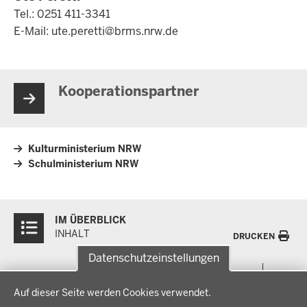
Tel.: 0251 411-3341
E-Mail:
ute.peretti@brms.nrw.de
Kooperationspartner
Kulturministerium NRW
Schulministerium NRW
Überblick:
IM ÜBERBLICK
Inhalte
INHALT
DRUCKEN
Datenschutzeinstellungen
Menü
THEMEN
Datenschutzeinstellungen
in
Auf dieser Seite werden Cookies verwendet.
der
Arbeitsschutz, Ordnung und Sicherheit