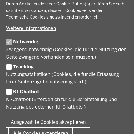
IM FOKUS
Fußzeile
Durch Anklicken des/der Cookie-Button(s) erklären Sie sich
Bauen, Planen und Verkehr
damit einverstanden, dass wir Cookies verwenden.
Bildung, Schule und Sport
Energiewende AG
Technische Cookies sind zwingend erforderlich.
BEZIRKSREGIERUNG
Gesundheit und Soziales
Energiewende in der Region
Weitere Informationen
Regionalplanung und Regionalrat
Zusammenarbeit mit den Niederlanden
Bezirksregierung Münster
FÖRDERPORTAL
Umwelt und Natur
Regierungsbezirk Münster
Notwendig
Wirtschaft, Kultur und Kommunales
Geschichte und Gegenwart
Zwingend notwendig (Cookies, die für die Nutzung der
Förderlotsinnen und Förderlotsen
KARRIERE UND AUSBILDUNG
Behördenleitung
Seite zwingend vorhanden sein müssen.)
Organisation
Tracking
Stellenangebote
VERFAHREN UND BEKANNTMACHUNGEN
Nutzungsstatistiken (Cookies, die für die Erfassung
Ausbildung
Ihrer Seitenzugriffe notwendig sind.)
Volljurist:in
Amtsblatt
PRESSE
Praktikum
KI-Chatbot
Verfahrensübersichten
Stellenangebote im Schulbereich
KI-Chatbot (Erforderlich für die Bereitstellung und
Pressemitteilungen
Nutzung des externen KI-Chatbots.)
Podcast
© 2026 Bezirksregierung Münster
Fußzeile
Impressum
Datenschutz
Rechtliche Hinweise
Kontakt
Ausgewählte Cookies akzeptieren
Kurzlink zu dieser Seite
Alle Cookies akzeptieren