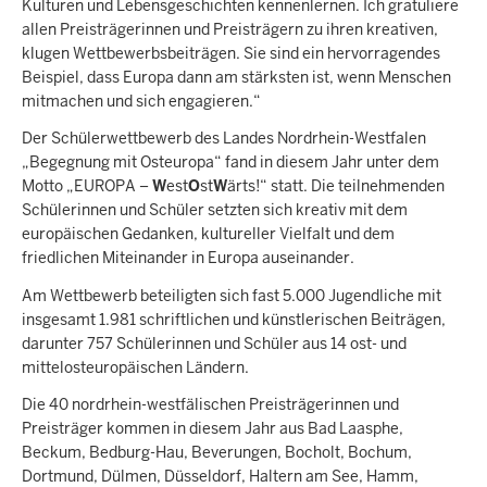
Kulturen und Lebensgeschichten kennenlernen. Ich gratuliere
allen Preisträgerinnen und Preisträgern zu ihren kreativen,
klugen Wettbewerbsbeiträgen. Sie sind ein hervorragendes
Beispiel, dass Europa dann am stärksten ist, wenn Menschen
mitmachen und sich engagieren.“
Der Schülerwettbewerb des Landes Nordrhein-Westfalen
„Begegnung mit Osteuropa“ fand in diesem Jahr unter dem
Motto „EUROPA –
W
est
O
st
W
ärts!“ statt. Die teilnehmenden
Schülerinnen und Schüler setzten sich kreativ mit dem
europäischen Gedanken, kultureller Vielfalt und dem
friedlichen Miteinander in Europa auseinander.
Am Wettbewerb beteiligten sich fast 5.000 Jugendliche mit
insgesamt 1.981 schriftlichen und künstlerischen Beiträgen,
darunter 757 Schülerinnen und Schüler aus 14 ost- und
mittelosteuropäischen Ländern.
Die 40 nordrhein-westfälischen Preisträgerinnen und
Preisträger kommen in diesem Jahr aus Bad Laasphe,
Beckum, Bedburg-Hau, Beverungen, Bocholt, Bochum,
Dortmund, Dülmen, Düsseldorf, Haltern am See, Hamm,