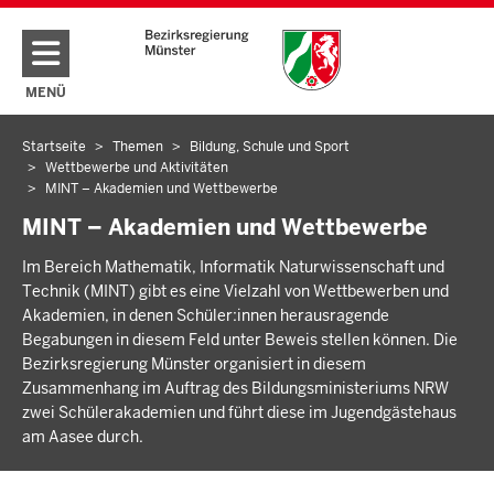
Direkt zum Inhalt
MENÜ
NAVIGATION AKTIVIEREN/DEAKTIVIEREN: HAUPTMENÜ
Startseite
Themen
Bildung, Schule und Sport
Sie
Wettbewerbe und Aktivitäten
befinden
MINT – Akademien und Wettbewerbe
sich
MINT – Akademien und Wettbewerbe
hier
Im Bereich Mathematik, Informatik Naturwissenschaft und
Technik (MINT) gibt es eine Vielzahl von Wettbewerben und
Akademien, in denen Schüler:innen herausragende
Begabungen in diesem Feld unter Beweis stellen können. Die
Bezirksregierung Münster organisiert in diesem
Zusammenhang im Auftrag des Bildungsministeriums NRW
zwei Schülerakademien und führt diese im Jugendgästehaus
am Aasee durch.