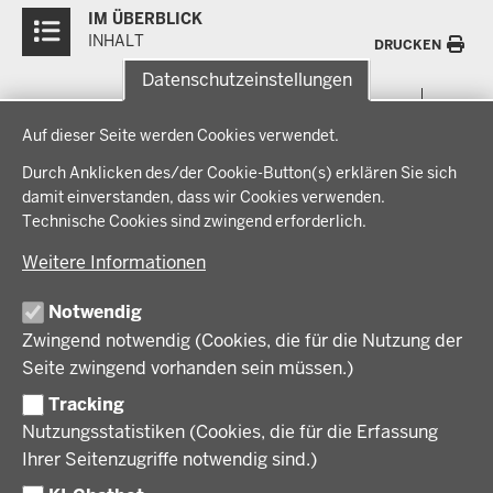
IM ÜBERBLICK
Inhalte
INHALT
DRUCKEN
Datenschutzeinstellungen
Menü
THEMEN
Datenschutzeinstellungen
in
Auf dieser Seite werden Cookies verwendet.
der
Arbeitsschutz, Ordnung und Sicherheit
IM FOKUS
Fußzeile
Durch Anklicken des/der Cookie-Button(s) erklären Sie sich
Bauen, Planen und Verkehr
damit einverstanden, dass wir Cookies verwenden.
Bildung, Schule und Sport
Energiewende AG
Technische Cookies sind zwingend erforderlich.
BEZIRKSREGIERUNG
Gesundheit und Soziales
Energiewende in der Region
Weitere Informationen
Regionalplanung und Regionalrat
Zusammenarbeit mit den Niederlanden
Bezirksregierung Münster
FÖRDERPORTAL
Umwelt und Natur
Regierungsbezirk Münster
Notwendig
Wirtschaft, Kultur und Kommunales
Geschichte und Gegenwart
Zwingend notwendig (Cookies, die für die Nutzung der
Förderlotsinnen und Förderlotsen
KARRIERE UND AUSBILDUNG
Behördenleitung
Seite zwingend vorhanden sein müssen.)
Organisation
Tracking
Stellenangebote
VERFAHREN UND BEKANNTMACHUNGEN
Nutzungsstatistiken (Cookies, die für die Erfassung
Ausbildung
Ihrer Seitenzugriffe notwendig sind.)
Volljurist:in
Amtsblatt
PRESSE
Praktikum