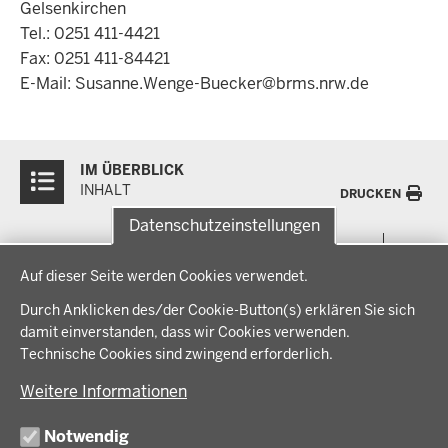
Gelsenkirchen
Tel.: 0251 411-4421
Fax: 0251 411-84421
E-Mail:
Susanne.Wenge-Buecker@brms.nrw.de
Überblick:
IM ÜBERBLICK
Inhalte
INHALT
DRUCKEN
Datenschutzeinstellungen
Menü
THEMEN
Datenschutzeinstellungen
in
Auf dieser Seite werden Cookies verwendet.
der
Arbeitsschutz, Ordnung und Sicherheit
IM FOKUS
Fußzeile
Durch Anklicken des/der Cookie-Button(s) erklären Sie sich
Bauen, Planen und Verkehr
damit einverstanden, dass wir Cookies verwenden.
Bildung, Schule und Sport
Energiewende AG
Technische Cookies sind zwingend erforderlich.
BEZIRKSREGIERUNG
Gesundheit und Soziales
Energiewende in der Region
Weitere Informationen
Regionalplanung und Regionalrat
Zusammenarbeit mit den Niederlanden
Bezirksregierung Münster
FÖRDERPORTAL
Umwelt und Natur
Regierungsbezirk Münster
Notwendig
Wirtschaft, Kultur und Kommunales