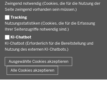
Geschichte und Gegenwart
Zwingend notwendig (Cookies, die für die Nutzung der
Förderlotsinnen und Förderlotsen
KARRIERE UND AUSBILDUNG
Behördenleitung
Seite zwingend vorhanden sein müssen.)
Organisation
Tracking
Stellenangebote
VERFAHREN UND BEKANNTMACHUNGEN
Nutzungsstatistiken (Cookies, die für die Erfassung
Ausbildung
Ihrer Seitenzugriffe notwendig sind.)
Volljurist:in
Amtsblatt
PRESSE
Praktikum
KI-Chatbot
Verfahrensübersichten
Stellenangebote im Schulbereich
KI-Chatbot (Erforderlich für die Bereitstellung und
Pressemitteilungen
Nutzung des externen KI-Chatbots.)
Podcast
© 2026 Bezirksregierung Münster
Fußzeile
Impressum
Datenschutz
Rechtliche Hinweise
Kontakt
Ausgewählte Cookies akzeptieren
Kurzlink zu dieser Seite
Alle Cookies akzeptieren