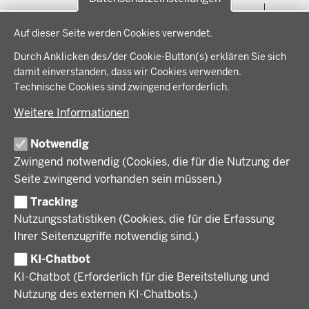
Menü
THEMEN
Datenschutzeinstellungen
in
Auf dieser Seite werden Cookies verwendet.
der
Arbeitsschutz, Ordnung und Sicherheit
IM FOKUS
Fußzeile
Durch Anklicken des/der Cookie-Button(s) erklären Sie sich
Bauen, Planen und Verkehr
damit einverstanden, dass wir Cookies verwenden.
Bildung, Schule und Sport
Energiewende AG
Technische Cookies sind zwingend erforderlich.
BEZIRKSREGIERUNG
Gesundheit und Soziales
Energiewende in der Region
Weitere Informationen
Regionalplanung und Regionalrat
Zusammenarbeit mit den Niederlanden
Bezirksregierung Münster
FÖRDERPORTAL
Umwelt und Natur
Regierungsbezirk Münster
Notwendig
Wirtschaft, Kultur und Kommunales
Geschichte und Gegenwart
Zwingend notwendig (Cookies, die für die Nutzung der
Förderlotsinnen und Förderlotsen
KARRIERE UND AUSBILDUNG
Behördenleitung
Seite zwingend vorhanden sein müssen.)
Organisation
Tracking
Stellenangebote
VERFAHREN UND BEKANNTMACHUNGEN
Nutzungsstatistiken (Cookies, die für die Erfassung
Ausbildung
Ihrer Seitenzugriffe notwendig sind.)
Volljurist:in
Amtsblatt
PRESSE
Praktikum
KI-Chatbot
Verfahrensübersichten
Stellenangebote im Schulbereich
KI-Chatbot (Erforderlich für die Bereitstellung und
Pressemitteilungen
Nutzung des externen KI-Chatbots.)
Podcast
© 2026 Bezirksregierung Münster