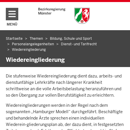
Direkt zum Inhalt
MENÜ
NAVIGATION AKTIVIEREN/DEAKTIVIEREN: HAUPTMENÜ
Startseite
Themen
Bildung, Schule und Sport
Sie
Personalangelegenheiten
Dienst- und Tarifrecht
befinden
Wiedereingliederung
sich
Wiedereingliederung
hier
Die stufenweise Wiedereingliederung dient dazu, arbeits- und
dienstunfähige Lehrkräfte nach längerer Krankheit
schrittweise an die volle Arbeitsbelastung heranzuführen und
so den Übergang zur vollen Berufstätigkeit zu erleichtern.
Wiedereingliederungen werden in der Regel nach dem
sogenannten „Hamburger Modell“ durchgeführt. Beschäftigte
und behandelnde Ärzte sprechen einen individuellen
Wiederein-gliederungsplan ab, der dazu dient, in festgesetzten