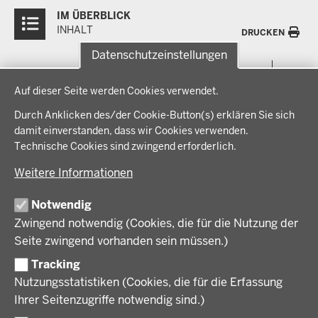
Überblick:
IM ÜBERBLICK
Inhalte
INHALT
DRUCKEN
Datenschutzeinstellungen
Menü
THEMEN
Datenschutzeinstellungen
in
Auf dieser Seite werden Cookies verwendet.
der
Arbeitsschutz, Ordnung und Sicherheit
IM FOKUS
Fußzeile
Durch Anklicken des/der Cookie-Button(s) erklären Sie sich
Bauen, Planen und Verkehr
damit einverstanden, dass wir Cookies verwenden.
Bildung, Schule und Sport
Energiewende AG
Technische Cookies sind zwingend erforderlich.
BEZIRKSREGIERUNG
Gesundheit und Soziales
Energiewende in der Region
Weitere Informationen
Regionalplanung und Regionalrat
Zusammenarbeit mit den Niederlanden
Bezirksregierung Münster
FÖRDERPORTAL
Umwelt und Natur
Regierungsbezirk Münster
Notwendig
Wirtschaft, Kultur und Kommunales
Geschichte und Gegenwart
Zwingend notwendig (Cookies, die für die Nutzung der
Förderlotsinnen und Förderlotsen
KARRIERE UND AUSBILDUNG
Behördenleitung
Seite zwingend vorhanden sein müssen.)
Organisation
Tracking
Stellenangebote
VERFAHREN UND BEKANNTMACHUNGEN
Nutzungsstatistiken (Cookies, die für die Erfassung
Ausbildung
Ihrer Seitenzugriffe notwendig sind.)
Volljurist:in
Amtsblatt
PRESSE