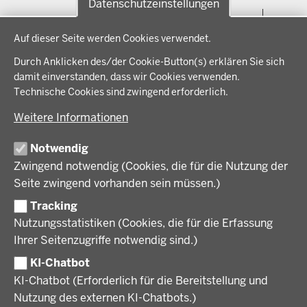
Datenschutzeinstellungen
Menü
THEMEN
Datenschutzeinstellungen
in
Auf dieser Seite werden Cookies verwendet.
der
Arbeitsschutz, Ordnung und Sicherheit
IM FOKUS
Fußzeile
Durch Anklicken des/der Cookie-Button(s) erklären Sie sich
Bauen, Planen und Verkehr
damit einverstanden, dass wir Cookies verwenden.
Bildung, Schule und Sport
Energiewende AG
Technische Cookies sind zwingend erforderlich.
BEZIRKSREGIERUNG
Gesundheit und Soziales
Energiewende in der Region
Weitere Informationen
Regionalplanung und Regionalrat
Zusammenarbeit mit den Niederlanden
Bezirksregierung Münster
FÖRDERPORTAL
Umwelt und Natur
Regierungsbezirk Münster
Notwendig
Wirtschaft, Kultur und Kommunales
Geschichte und Gegenwart
Zwingend notwendig (Cookies, die für die Nutzung der
Förderlotsinnen und Förderlotsen
KARRIERE UND AUSBILDUNG
Behördenleitung
Seite zwingend vorhanden sein müssen.)
Organisation
Tracking
Stellenangebote
VERFAHREN UND BEKANNTMACHUNGEN
Nutzungsstatistiken (Cookies, die für die Erfassung
Ausbildung
Ihrer Seitenzugriffe notwendig sind.)
Volljurist:in
Amtsblatt
PRESSE
Praktikum
KI-Chatbot
Verfahrensübersichten
Stellenangebote im Schulbereich
KI-Chatbot (Erforderlich für die Bereitstellung und
Pressemitteilungen
Nutzung des externen KI-Chatbots.)
Podcast
© 2026 Bezirksregierung Münster