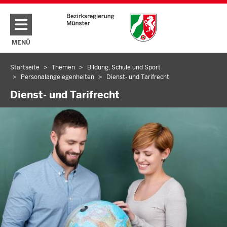
Direkt zum Inhalt
MENÜ
NAVIGATION AKTIVIEREN/DEAKTIVIEREN: HAUPTMENÜ
Startseite
Themen
Bildung, Schule und Sport
Sie
Personalangelegenheiten
Dienst- und Tarifrecht
befinden
Dienst- und Tarifrecht
sich
hier