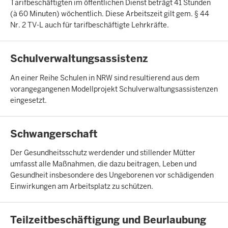
Tarifbeschäftigten im öffentlichen Dienst beträgt 41 Stunden
(à 60 Minuten) wöchentlich. Diese Arbeitszeit gilt gem. § 44
Nr. 2 TV-L auch für tarifbeschäftigte Lehrkräfte.
INHALTSSEITE
Schulverwaltungsassistenz
An einer Reihe Schulen in NRW sind resultierend aus dem
vorangegangenen Modellprojekt Schulverwaltungsassistenzen
eingesetzt.
INHALTSSEITE
Schwangerschaft
Der Gesundheitsschutz werdender und stillender Mütter
umfasst alle Maßnahmen, die dazu beitragen, Leben und
Gesundheit insbesondere des Ungeborenen vor schädigenden
Einwirkungen am Arbeitsplatz zu schützen.
INHALTSSEITE
Teilzeitbeschäftigung und Beurlaubung