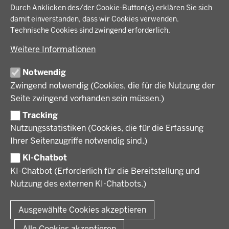
IM FOKUS
Fußzeile
Durch Anklicken des/der Cookie-Button(s) erklären Sie sich
Bauen, Planen und Verkehr
damit einverstanden, dass wir Cookies verwenden.
Bildung, Schule und Sport
Energiewende AG
Technische Cookies sind zwingend erforderlich.
BEZIRKSREGIERUNG
Gesundheit und Soziales
Energiewende in der Region
Weitere Informationen
Regionalplanung und Regionalrat
Zusammenarbeit mit den Niederlanden
Bezirksregierung Münster
FÖRDERPORTAL
Umwelt und Natur
Regierungsbezirk Münster
Notwendig
Wirtschaft, Kultur und Kommunales
Geschichte und Gegenwart
Zwingend notwendig (Cookies, die für die Nutzung der
Förderlotsinnen und Förderlotsen
KARRIERE UND AUSBILDUNG
Behördenleitung
Seite zwingend vorhanden sein müssen.)
Organisation
Tracking
Stellenangebote
VERFAHREN UND BEKANNTMACHUNGEN
Nutzungsstatistiken (Cookies, die für die Erfassung
Ausbildung
Ihrer Seitenzugriffe notwendig sind.)
Volljurist:in
Amtsblatt
PRESSE
Praktikum
KI-Chatbot
Verfahrensübersichten
Stellenangebote im Schulbereich
KI-Chatbot (Erforderlich für die Bereitstellung und
Pressemitteilungen
Nutzung des externen KI-Chatbots.)
Podcast
© 2026 Bezirksregierung Münster
Fußzeile
Impressum
Datenschutz
Rechtliche Hinweise
Kontakt
Ausgewählte Cookies akzeptieren
Kurzlink zu dieser Seite
Alle Cookies akzeptieren