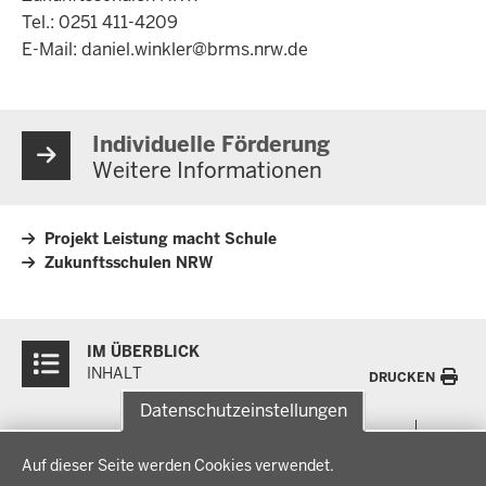
Tel.: 0251 411-4209
E-Mail:
daniel.winkler@brms.nrw.de
Individuelle Förderung
Weitere Informationen
Projekt Leistung macht Schule
Zukunftsschulen NRW
Überblick:
IM ÜBERBLICK
Inhalte
INHALT
DRUCKEN
Datenschutzeinstellungen
Menü
THEMEN
Datenschutzeinstellungen
in
Auf dieser Seite werden Cookies verwendet.
der
Arbeitsschutz, Ordnung und Sicherheit