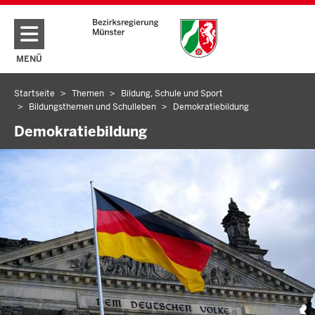
Direkt zum Inhalt
MENÜ
NAVIGATION AKTIVIEREN/DEAKTIVIEREN: HAUPTMENÜ
Startseite
Themen
Bildung, Schule und Sport
Sie
Bildungsthemen und Schulleben
Demokratiebildung
befinden
Demokratiebildung
sich
hier