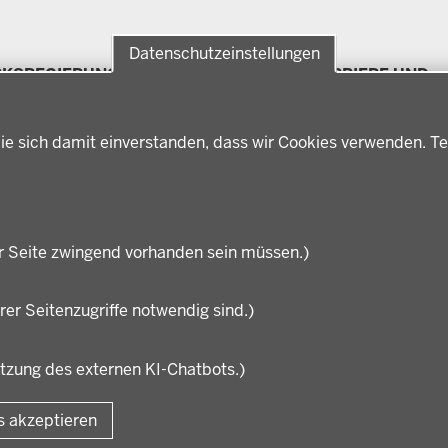
Datenschutzeinstellungen
RKSREGIERUNG
FÖRDERPORTAL
KARRIERE UND
Förderlotsinnen und
AUSBILDUNG
rksregierung Münster
Förderlotsen
erungsbezirk
Stellenangebote
ter
ie sich damit einverstanden, dass wir Cookies verwenden. Te
Ausbildung
hichte und
Volljurist:in
nwart
Praktikum
rdenleitung
Stellenangebote im
nisation
Schulbereich
r Seite zwingend vorhanden sein müssen.)
rer Seitenzugriffe notwendig sind.)
utzung des externen KI-Chatbots.)
Fußzeile
Impressum
Datensc
s akzeptieren