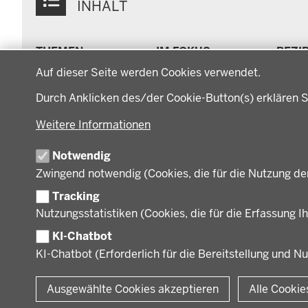
INHALT
Menü
THEMEN
IM FOKUS
BEZI
in
Datenschutzeinstellungen
Arbeitsschutz, Ordnung
Energiewende AG
Bezi
der
Auf dieser Seite werden Cookies verwendet.
und Sicherheit
Energiewende in der
Regi
Fußzeile
Bauen, Planen und
Region
Müns
Durch Anklicken des/der Cookie-Button(s) erklären S
Verkehr
Zusammenarbeit mit
Gesc
Bildung, Schule und
Weitere Informationen
den Niederlanden
Gege
Sport
Behö
Gesundheit und Soziales
Notwendig
Orga
Regionalplanung und
Zwingend notwendig (Cookies, die für die Nutzung de
Regionalrat
Umwelt und Natur
Tracking
Wirtschaft, Kultur und
Nutzungsstatistiken (Cookies, die für die Erfassung Ih
Kommunales
KI-Chatbot
KI-Chatbot (Erforderlich für die Bereitstellung und N
© 2026 Bezirksregierung Münster
Ausgewählte Cookies akzeptieren
Alle Cookie