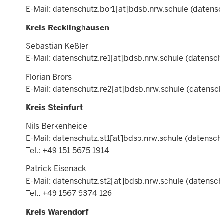
E-Mail:
datenschutz.bor1
[at]
bdsb.nrw.schule
(datensc
Kreis Recklinghausen
Sebastian Keßler
E-Mail:
datenschutz.re1
[at]
bdsb.nrw.schule
(datensch
Florian Brors
E-Mail:
datenschutz.re2
[at]
bdsb.nrw.schule
(datensch
Kreis Steinfurt
Nils Berkenheide
E-Mail:
datenschutz.st1
[at]
bdsb.nrw.schule
(datensch
Tel.: +49 151 5675 1914
Patrick Eisenack
E-Mail:
datenschutz.st2
[at]
bdsb.nrw.schule
(datensch
Tel.: +49 1567 9374 126
Kreis Warendorf