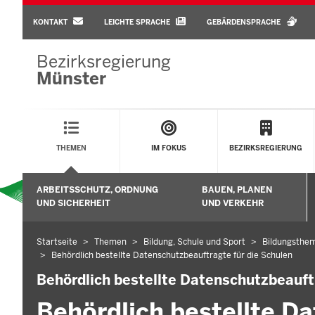
BARRIEREARME
SPRACHEN
KONTAKT
LEICHTE SPRACHE
GEBÄRDENSPRACHE
Bezirksregierung
Münster
Main
Menu
THEMEN
IM FOKUS
BEZIRKSREGIERUNG
Sekundärmenü
ARBEITSSCHUTZ, ORDNUNG
BAUEN, PLANEN
Untermenü öffnen
UND SICHERHEIT
UND VERKEHR
Startseite
Themen
Bildung, Schule und Sport
Bildungsthem
Sie
Behördlich bestellte Datenschutzbeauftragte für die Schulen
befinden
Behördlich bestellte Datenschutzbeauft
sich
hier
Behördlich bestellte D