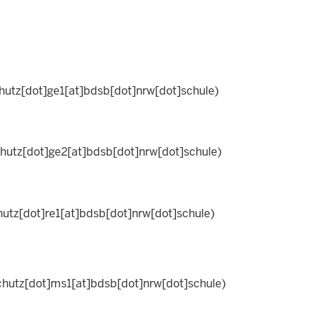
utz[dot]ge1[at]bdsb[dot]nrw[dot]schule)
hutz[dot]ge2[at]bdsb[dot]nrw[dot]schule)
utz[dot]re1[at]bdsb[dot]nrw[dot]schule)
hutz[dot]ms1[at]bdsb[dot]nrw[dot]schule)