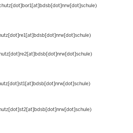
hutz[dot]bor1[at]bdsb[dot]nrw[dot]schule)
utz[dot]re1[at]bdsb[dot]nrw[dot]schule)
utz[dot]re2[at]bdsb[dot]nrw[dot]schule)
utz[dot]st1[at]bdsb[dot]nrw[dot]schule)
utz[dot]st2[at]bdsb[dot]nrw[dot]schule)