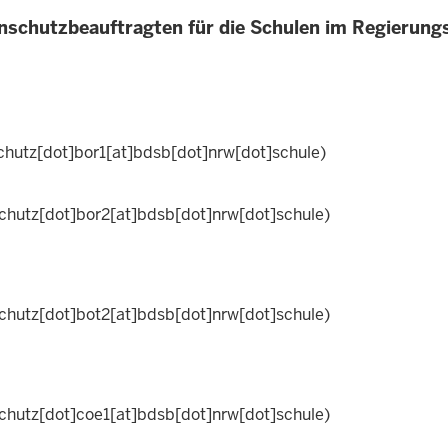
enschutzbeauftragten für die Schulen im Regierung
hutz[dot]bor1[at]bdsb[dot]nrw[dot]schule)
chutz[dot]bor2[at]bdsb[dot]nrw[dot]schule)
chutz[dot]bot2[at]bdsb[dot]nrw[dot]schule)
chutz[dot]coe1[at]bdsb[dot]nrw[dot]schule)