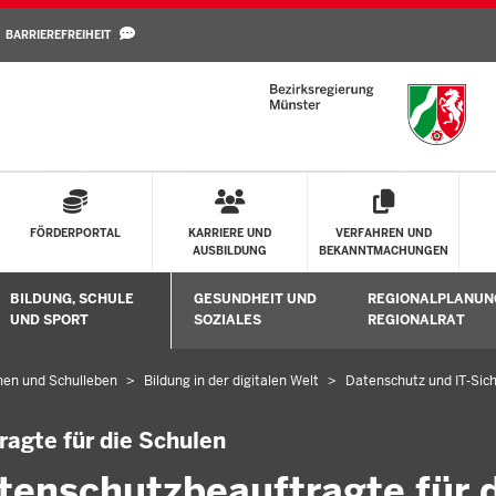
Direkt zum Inhalt
BARRIEREFREIHEIT
FÖRDERPORTAL
KARRIERE UND
VERFAHREN UND
AUSBILDUNG
BEKANNTMACHUNGEN
BILDUNG, SCHULE
GESUNDHEIT UND
REGIONALPLANUN
Untermenü öffnen
Untermenü öffnen
Untermenü öffne
UND SPORT
SOZIALES
REGIONALRAT
en und Schulleben
Bildung in der digitalen Welt
Datenschutz und IT-Sich
ragte für die Schulen
atenschutzbeauftragte für 